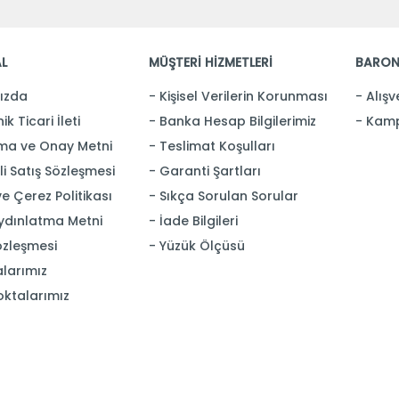
L
MÜŞTERİ HİZMETLERİ
BARON
ızda
Kişisel Verilerin Korunması
Alışv
ik Ticari İleti
Banka Hesap Bilgilerimiz
Kamp
ma ve Onay Metni
Teslimat Koşulları
i Satış Sözleşmesi
Garanti Şartları
 ve Çerez Politikası
Sıkça Sorulan Sorular
ydınlatma Metni
İade Bilgileri
özleşmesi
Yüzük Ölçüsü
larımız
oktalarımız