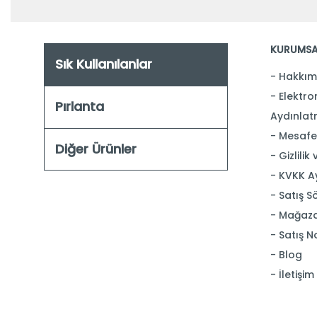
KURUMSA
Sık Kullanılanlar
Hakkım
Elektron
Pırlanta
Aydınlat
Mesafel
Diğer Ürünler
Gizlilik
KVKK A
Satış S
Mağaza
Satış N
Blog
İletişim