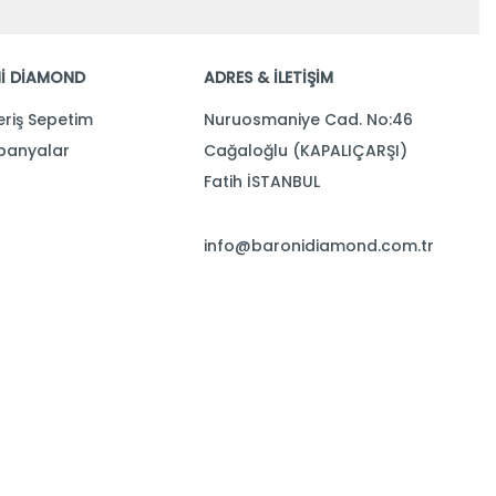
İ DİAMOND
ADRES & İLETİŞİM
eriş Sepetim
Nuruosmaniye Cad. No:46
anyalar
Cağaloğlu (KAPALIÇARŞI)
Fatih İSTANBUL
info@baronidiamond.com.tr