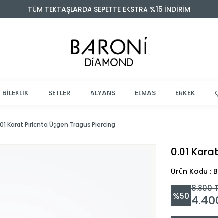
TÜM TEKTAŞLARDA SEPETTE EKSTRA %15 İNDİRİM
BİLEKLİK
SETLER
ALYANS
ELMAS
ERKEK
.01 Karat Pırlanta Üçgen Tragus Piercing
0.01 Kara
Ürün Kodu : 
8.800
T
%
50
4.4