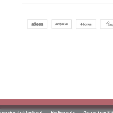
ı teslimat
Hediye notu
Garanti sertifikası
Özel 