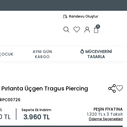
Randevu Oluştur
0
AYNI GÜN
💍 MÜCEVHERİNİ
ÇOCUK
KARGO
TASARLA
t Pırlanta Üçgen Tragus Piercing
BRPC00726
PEŞİN FİYATINA
L
Sepete Ek İndirim
1.320 TL x 3 Taksit
00
TL
3.960 TL
Ödeme Seçenekleri