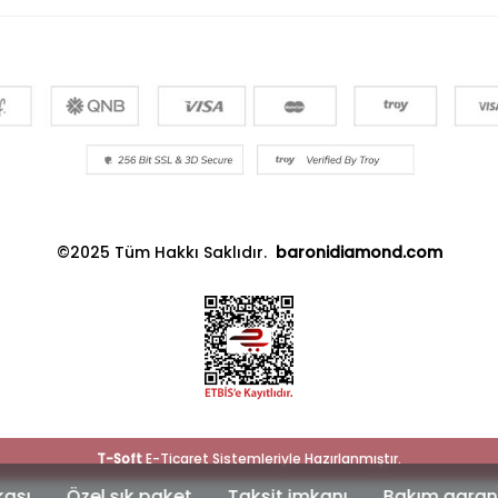
©2025 Tüm Hakkı Saklıdır.
baronidiamond.com
T
-Soft
E-Ticaret
Sistemleriyle Hazırlanmıştır.
şık paket
Taksit imkanı
Bakım garantisi
Güvenl