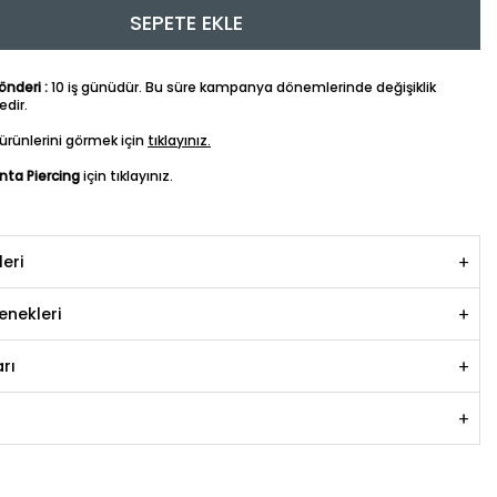
SEPETE EKLE
nderi :
10 iş günüdür. Bu süre kampanya dönemlerinde değişiklik
dir.
ürünlerini görmek için
tıklayınız.
anta Piercing
için tıklayınız.
leri
nekleri
rı