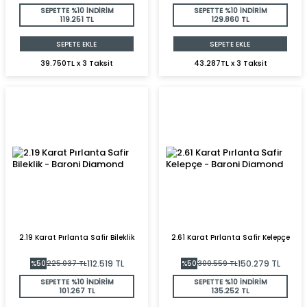
SEPETTE %10 İNDİRİM
SEPETTE %10 İNDİRİM
119.251 TL
129.860 TL
SEPETE EKLE
SEPETE EKLE
39.750TL x 3 Taksit
43.287TL x 3 Taksit
2.19 Karat Pırlanta Safir Bileklik
2.61 Karat Pırlanta Safir Kelepçe
112.519
TL
150.279
TL
%
50
225.037
TL
%
50
300.559
TL
SEPETTE %10 İNDİRİM
SEPETTE %10 İNDİRİM
101.267 TL
135.252 TL