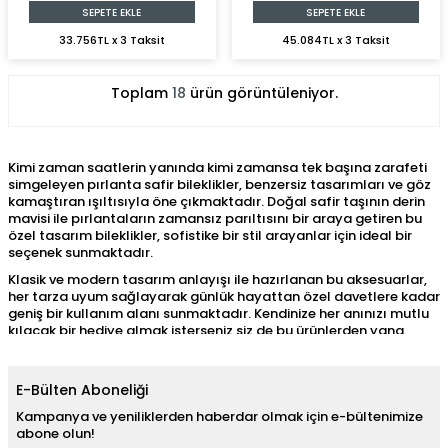
SEPETE EKLE
SEPETE EKLE
33.756TL x 3 Taksit
45.084TL x 3 Taksit
Toplam
18
ürün görüntüleniyor.
Kimi zaman saatlerin yanında kimi zamansa tek başına zarafeti
simgeleyen pırlanta safir bileklikler, benzersiz tasarımları ve göz
kamaştıran ışıltısıyla öne çıkmaktadır. Doğal safir taşının derin
mavisi ile pırlantaların zamansız parıltısını bir araya getiren bu
özel tasarım bileklikler, sofistike bir stil arayanlar için ideal bir
seçenek sunmaktadır.
Klasik ve modern tasarım anlayışı ile hazırlanan bu aksesuarlar,
her tarza uyum sağlayarak günlük hayattan özel davetlere kadar
geniş bir kullanım alanı sunmaktadır. Kendinize her anınızı mutlu
kılacak bir hediye almak isterseniz siz de bu ürünlerden yana
tercih yapabilirsiniz. Üstelik
safir yüzük
, kolye, küpe ve daha pek
çok aksesuar ile bir arada kullanarak set haline getirebilirsiniz.
Böylece aksesuarlarınızı uyumlu kombinleyebilir ve
E-Bülten Aboneliği
görünümünüzü daha da dikkat çekici hale getirebilirsiniz.
Kampanya ve yeniliklerden haberdar olmak için e-bültenimize
Pırlanta Safir Bileklik Modelleri
abone olun!