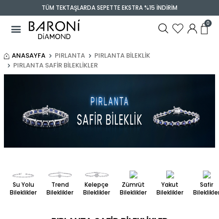
TÜM TEKTAŞLARDA SEPETTE EKSTRA %15 İNDİRİM
0
ANASAYFA
PIRLANTA
PIRLANTA BILEKLIK
PIRLANTA SAFIR BILEKLIKLER
Zümrüt
Yakut
Safir
Su Yolu
Trend
Kelepçe
Bileklikler
Bileklikler
Bileklikle
Bileklikler
Bileklikler
Bileklikler