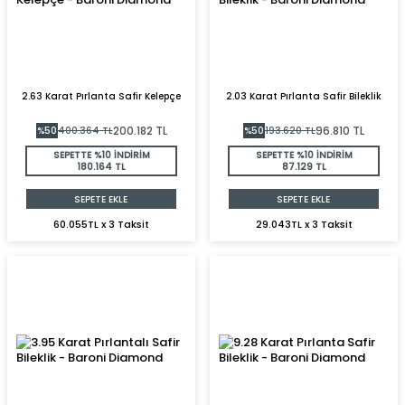
2.63 Karat Pırlanta Safir Kelepçe
2.03 Karat Pırlanta Safir Bileklik
200.182
TL
96.810
TL
%
50
400.364
TL
%
50
193.620
TL
SEPETTE %10 İNDİRİM
SEPETTE %10 İNDİRİM
180.164 TL
87.129 TL
SEPETE EKLE
SEPETE EKLE
60.055TL x 3 Taksit
29.043TL x 3 Taksit