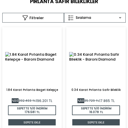
PIRLANTA SAFIR BILEKLIKLER
Filtreler
Sıralama
1.84 Karat Pırlanta Baget Kelepçe
0.34 Karat Pırlanta Safir Bileklik
196.201
TL
17.865
TL
%
50
392.403
TL
%
50
35.729
TL
SEPETTE %10 İNDİRİM
SEPETTE %10 İNDİRİM
176.581 TL
16.078 TL
SEPETE EKLE
SEPETE EKLE