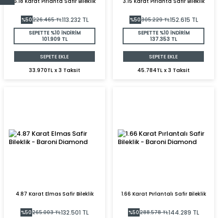
6.18 Karat Pırlanta Safir Bileklik
3.15 Karat Pırlanta Safir Bileklik
113.232
TL
152.615
TL
%
50
226.465
TL
%
50
305.229
TL
SEPETTE %10 İNDİRİM
SEPETTE %10 İNDİRİM
101.909 TL
137.353 TL
SEPETE EKLE
SEPETE EKLE
33.970TL x 3 Taksit
45.784TL x 3 Taksit
4.87 Karat Elmas Safir Bileklik
1.66 Karat Pırlantalı Safir Bileklik
132.501
TL
144.289
TL
%
50
265.003
TL
%
50
288.578
TL