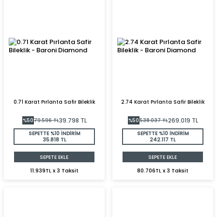
0.71 Karat Pırlanta Safir Bileklik
2.74 Karat Pırlanta Safir Bileklik
39.798
TL
269.019
TL
%
50
79.596
TL
%
50
538.037
TL
SEPETTE %10 İNDİRİM
SEPETTE %10 İNDİRİM
35.818 TL
242.117 TL
SEPETE EKLE
SEPETE EKLE
11.939TL x 3 Taksit
80.706TL x 3 Taksit