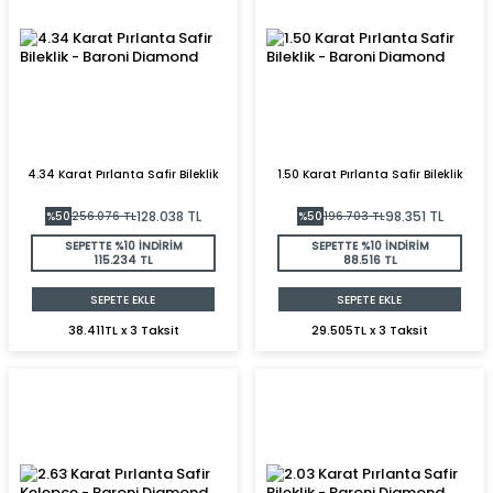
4.34 Karat Pırlanta Safir Bileklik
1.50 Karat Pırlanta Safir Bileklik
128.038
TL
98.351
TL
%
50
256.076
TL
%
50
196.703
TL
SEPETTE %10 İNDİRİM
SEPETTE %10 İNDİRİM
115.234 TL
88.516 TL
SEPETE EKLE
SEPETE EKLE
38.411TL x 3 Taksit
29.505TL x 3 Taksit