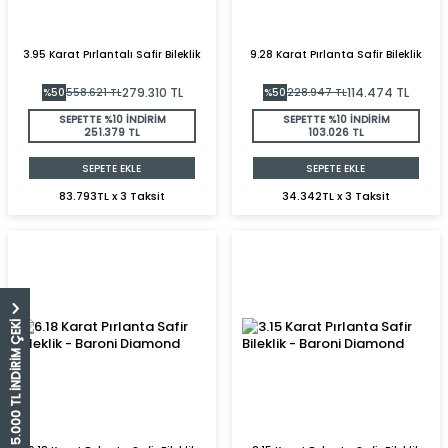
3.95 Karat Pırlantalı Safir Bileklik
9.28 Karat Pırlanta Safir Bileklik
279.310
TL
114.474
TL
%
50
558.621
TL
%
50
228.947
TL
SEPETTE %10 İNDİRİM
SEPETTE %10 İNDİRİM
251.379 TL
103.026 TL
SEPETE EKLE
SEPETE EKLE
83.793TL x 3 Taksit
34.342TL x 3 Taksit
5.000 TL İNDİRİM ÇEKİ