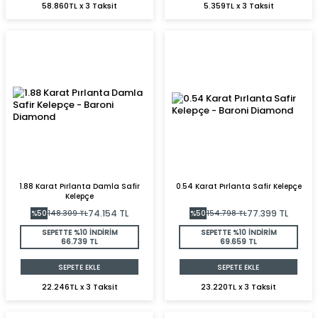
58.860TL x 3 Taksit
5.359TL x 3 Taksit
1.88 Karat Pırlanta Damla Safir
0.54 Karat Pırlanta Safir Kelepçe
Kelepçe
74.154
TL
77.399
TL
%
50
148.309
TL
%
50
154.798
TL
SEPETTE %10 İNDİRİM
SEPETTE %10 İNDİRİM
66.739 TL
69.659 TL
SEPETE EKLE
SEPETE EKLE
22.246TL x 3 Taksit
23.220TL x 3 Taksit