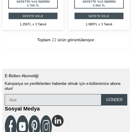
SEPETTE %10 İNDİRİM
SEPETTE %10 İNDİRİM
3.768 TL
5.964 TL
SEPETE EKLE
SEPETE EKLE
1.256TL x 3 Taksit
1.988TL x 3 Taksit
Toplam
22
ürün görüntüleniyor.
E-Bülten Aboneliği
Kampanya ve yeniliklerden haberdar olmak için e-bültenimize abone
olun!
GÖNDER
Sosyal Medya