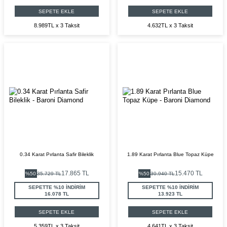
SEPETE EKLE
SEPETE EKLE
8.989TL x 3 Taksit
4.632TL x 3 Taksit
0.34 Karat Pırlanta Safir Bileklik
1.89 Karat Pırlanta Blue Topaz Küpe
17.865
TL
15.470
TL
%
50
35.729
TL
%
50
30.940
TL
SEPETTE %10 İNDİRİM
SEPETTE %10 İNDİRİM
16.078 TL
13.923 TL
SEPETE EKLE
SEPETE EKLE
5.359TL x 3 Taksit
4.641TL x 3 Taksit