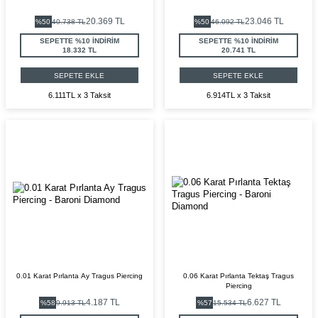
20.369
TL
23.046
TL
%
50
40.738
TL
%
50
46.092
TL
SEPETTE %10 İNDİRİM
SEPETTE %10 İNDİRİM
18.332 TL
20.741 TL
SEPETE EKLE
SEPETE EKLE
6.111TL x 3 Taksit
6.914TL x 3 Taksit
0.01 Karat Pırlanta Ay Tragus Piercing
0.06 Karat Pırlanta Tektaş Tragus
Piercing
4.187
TL
6.627
TL
%
58
9.913
TL
%
57
15.534
TL