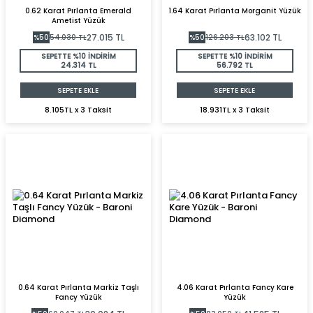
0.62 Karat Pırlanta Emerald
1.64 Karat Pırlanta Morganit Yüzük
Ametist Yüzük
27.015
TL
63.102
TL
%
50
54.030
TL
%
50
126.203
TL
SEPETTE %10 İNDİRİM
SEPETTE %10 İNDİRİM
24.314 TL
56.792 TL
SEPETE EKLE
SEPETE EKLE
8.105TL x 3 Taksit
18.931TL x 3 Taksit
0.64 Karat Pırlanta Markiz Taşlı
4.06 Karat Pırlanta Fancy Kare
Fancy Yüzük
Yüzük