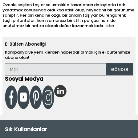
Özenle seçilen taşlar ve ustalıkla tasarlanan detaylarla fark
yaratmak konusunda oldukça etkili olup, heyecanlı bir görünüme
sahiptir. Her biri kendine özgü bir anlam taşıyan bu rengarenk
taşlı pırlantalar, hem zamansız bir stilin parçası hem de
unutulmaz bir hatıra olarak değer kazanmaktadır. İster
sevdikleriniz isterseniz de kendiniz için bu kıymetli aksesuarları
tercih edebilirsiniz.
E-Bülten Aboneliği
Renkli Taşlı Pırlanta Yüzük Modelleri
Kampanya ve yeniliklerden haberdar olmak için e-bültenimize
Her tarza ve zevke hitap eden renkli taşlı pırlanta yüzükler, özel
abone olun!
tasarımlarıyla dikkat çekmektedir. Zarif detaylarla şekillendirilen
bu takılar, klasik ve modern tasarımları bir araya getirerek estetik
GÖNDER
bir bütün sunmaktadır. Pembe, sarı, mavi, yeşil, turuncu gibi
doğanın en canlı renklerini görebileceğiniz bu aksesuarlar bir
Sosyal Medya
yüzükten çok daha fazlasını ifade etmektedir. Şimdi, popüler
olan renkli tasarımlara daha yakından bakalım.
Safir Taşlı Modeller
Derin mavi rengiyle öne çıkan safir taşı, asaletin ve bilgeliğin
sembolü olarak bilinmektedir. Pırlantayla birleşerek şık ve zarif bir
uyum yakalayan
safir pırlanta yüzükler
, zamansız bir stilin en
dikkat çekici tamamlayıcısıdır. Özellikle şık davetlerde göz
kamaştıran bir etki yaratmak isterseniz aynı taşa sahip kolye,
Sık Kullanılanlar
küpe ve bileklik kombini yapabilirsiniz.