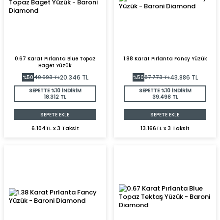
0.67 Karat Pırlanta Blue Topaz
1.88 Karat Pırlanta Fancy Yüzük
Baget Yüzük
20.346
TL
43.886
TL
%
50
40.693
TL
%
50
87.773
TL
SEPETTE %10 İNDİRİM
SEPETTE %10 İNDİRİM
18.312 TL
39.498 TL
SEPETE EKLE
SEPETE EKLE
6.104TL x 3 Taksit
13.166TL x 3 Taksit