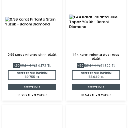
0.99 Karat Pırlanta Sitrin Yüzük
1.44 Karat Pırlanta Blue Topaz
Yüzük
34.172
TL
61.822
TL
%
50
68.344
TL
%
50
123.644
TL
SEPETTE %10 İNDİRİM
SEPETTE %10 İNDİRİM
30.755 TL
55.640 TL
SEPETE EKLE
SEPETE EKLE
10.252TL x 3 Taksit
18.547TL x 3 Taksit