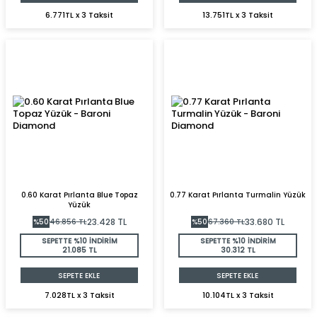
6.771TL x 3 Taksit
13.751TL x 3 Taksit
0.60 Karat Pırlanta Blue Topaz
0.77 Karat Pırlanta Turmalin Yüzük
Yüzük
23.428
TL
33.680
TL
%
50
46.856
TL
%
50
67.360
TL
SEPETTE %10 İNDİRİM
SEPETTE %10 İNDİRİM
21.085 TL
30.312 TL
SEPETE EKLE
SEPETE EKLE
7.028TL x 3 Taksit
10.104TL x 3 Taksit