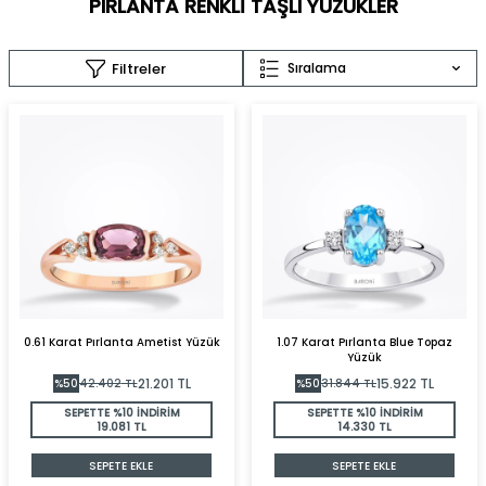
PIRLANTA RENKLI TAŞLI YÜZÜKLER
Filtreler
Sıralama
0.61 Karat Pırlanta Ametist Yüzük
1.07 Karat Pırlanta Blue Topaz
Yüzük
21.201
TL
15.922
TL
%
50
42.402
TL
%
50
31.844
TL
SEPETTE %10 İNDİRİM
SEPETTE %10 İNDİRİM
19.081 TL
14.330 TL
SEPETE EKLE
SEPETE EKLE