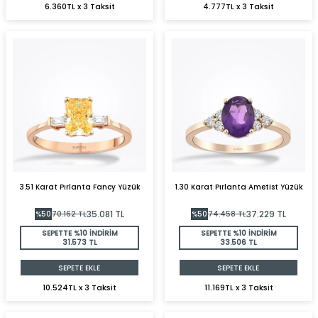
6.360TL x 3 Taksit
4.777TL x 3 Taksit
3.51 Karat Pırlanta Fancy Yüzük
1.30 Karat Pırlanta Ametist Yüzük
35.081
TL
37.229
TL
%
50
70.162
TL
%
50
74.458
TL
SEPETTE %10 İNDİRİM
SEPETTE %10 İNDİRİM
31.573 TL
33.506 TL
SEPETE EKLE
SEPETE EKLE
10.524TL x 3 Taksit
11.169TL x 3 Taksit