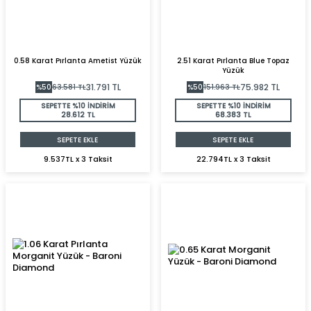
0.58 Karat Pırlanta Ametist Yüzük
2.51 Karat Pırlanta Blue Topaz
Yüzük
31.791
TL
75.982
TL
%
50
63.581
TL
%
50
151.963
TL
SEPETTE %10 İNDİRİM
SEPETTE %10 İNDİRİM
28.612 TL
68.383 TL
SEPETE EKLE
SEPETE EKLE
9.537TL x 3 Taksit
22.794TL x 3 Taksit