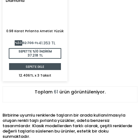
0.98 Karat Pırlanta Ametist Yüzük
41.353
TL
%
50
82.706
TL
SEPETTE %10 İNDİRİM
37.218 TL
SEPETE EKLE
12.406TL x 3 Taksit
Toplam
61
ürün görüntüleniyor.
Birbirine uyumlu renklerde taşların bir arada kullanılmasıyla
oluşan renkli taşlı pırlanta yüzükler, adeta benzersiz
tasarımlardır. Klasik modellerden farklı olarak, çeşitli renklerde
değerli taşlarla süslenen bu ürünler, estetik bir doku
sunmaktadır.