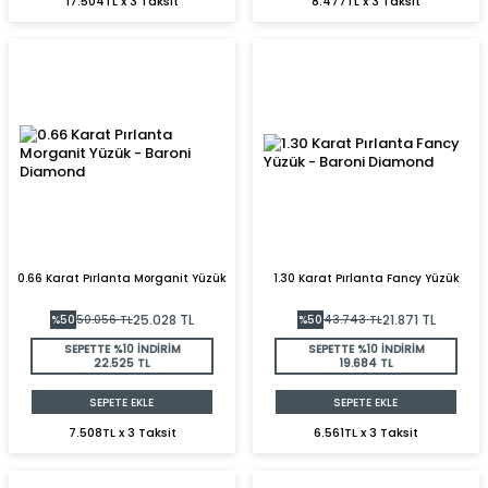
17.504TL x 3 Taksit
8.477TL x 3 Taksit
0.66 Karat Pırlanta Morganit Yüzük
1.30 Karat Pırlanta Fancy Yüzük
25.028
TL
21.871
TL
%
50
50.056
TL
%
50
43.743
TL
SEPETTE %10 İNDİRİM
SEPETTE %10 İNDİRİM
22.525 TL
19.684 TL
SEPETE EKLE
SEPETE EKLE
7.508TL x 3 Taksit
6.561TL x 3 Taksit