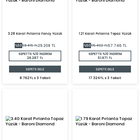
3.28 Karat Pırlanta Fancy Yüzük
1.21 Karat Pırlanta Topaz Yüzük
29.208
TL
57.746
TL
%
50
58.415
TL
%
50
115.492
TL
SEPETTE %10 İNDİRİM
SEPETTE %10 İNDİRİM
26.287 TL
51.971 TL
SEPETE EKLE
SEPETE EKLE
8.762TL x 3 Taksit
17.324TL x 3 Taksit