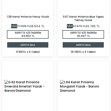
1.38 Karat Pırlanta Fancy Yüzük
0.67 Karat Pırlanta Blue Topaz
Tektaş Yüzük
38.504
TL
33.785
TL
%
50
77.008
TL
%
50
67.570
TL
SEPETTE %10 İNDİRİM
SEPETTE %10 İNDİRİM
34.653 TL
30.407 TL
SEPETE EKLE
SEPETE EKLE
11.551TL x 3 Taksit
10.136TL x 3 Taksit