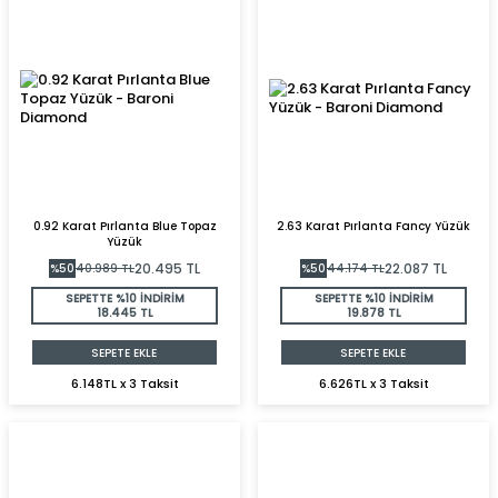
0.92 Karat Pırlanta Blue Topaz
2.63 Karat Pırlanta Fancy Yüzük
Yüzük
20.495
TL
22.087
TL
%
50
40.989
TL
%
50
44.174
TL
SEPETTE %10 İNDİRİM
SEPETTE %10 İNDİRİM
18.445 TL
19.878 TL
SEPETE EKLE
SEPETE EKLE
6.148TL x 3 Taksit
6.626TL x 3 Taksit