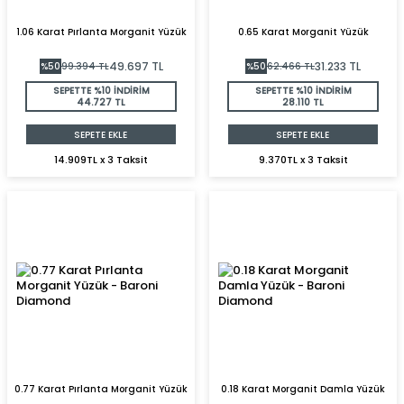
1.06 Karat Pırlanta Morganit Yüzük
0.65 Karat Morganit Yüzük
49.697
TL
31.233
TL
%
50
99.394
TL
%
50
62.466
TL
SEPETTE %10 İNDİRİM
SEPETTE %10 İNDİRİM
44.727 TL
28.110 TL
SEPETE EKLE
SEPETE EKLE
14.909TL x 3 Taksit
9.370TL x 3 Taksit
0.77 Karat Pırlanta Morganit Yüzük
0.18 Karat Morganit Damla Yüzük