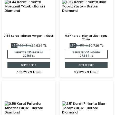
0.44 Karat Pırlanta Morganit Yüzük
0.67 Karat Pırlanta Blue Topaz
Yüzük
24.624
TL
30.726
TL
%
50
49.248
TL
%
50
61.453
TL
SEPETTE %10 İNDİRİM
SEPETTE %10 İNDİRİM
22.161 TL
27.654 TL
SEPETE EKLE
SEPETE EKLE
7.387TL x 3 Taksit
9.218TL x 3 Taksit