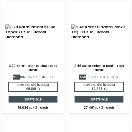
3.79 Karat Pırlanta Blue Topaz
2.45 Karat Pırlanta Renkli Taşlı
Yüzük
Yüzük
53.453
TL
91.636
TL
%
50
106.906
TL
%
50
183.272
TL
SEPETTE %10 İNDİRİM
SEPETTE %10 İNDİRİM
48.108 TL
82.473 TL
SEPETE EKLE
SEPETE EKLE
16.036TL x 3 Taksit
27.491TL x 3 Taksit