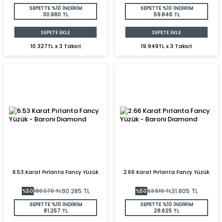
SEPETTE %10 İNDİRİM
SEPETTE %10 İNDİRİM
30.980 TL
59.846 TL
SEPETE EKLE
SEPETE EKLE
10.327TL x 3 Taksit
19.949TL x 3 Taksit
6.53 Karat Pırlanta Fancy Yüzük
2.66 Karat Pırlanta Fancy Yüzük
90.285
TL
31.805
TL
%
50
180.570
TL
%
50
63.610
TL
SEPETTE %10 İNDİRİM
SEPETTE %10 İNDİRİM
81.257 TL
28.625 TL