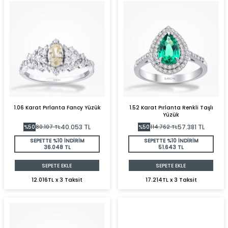
1.06 Karat Pırlanta Fancy Yüzük
1.52 Karat Pırlanta Renkli Taşlı
Yüzük
40.053
TL
57.381
TL
%
50
80.107
TL
%
50
114.762
TL
SEPETTE %10 İNDİRİM
SEPETTE %10 İNDİRİM
36.048 TL
51.643 TL
SEPETE EKLE
SEPETE EKLE
12.016TL x 3 Taksit
17.214TL x 3 Taksit