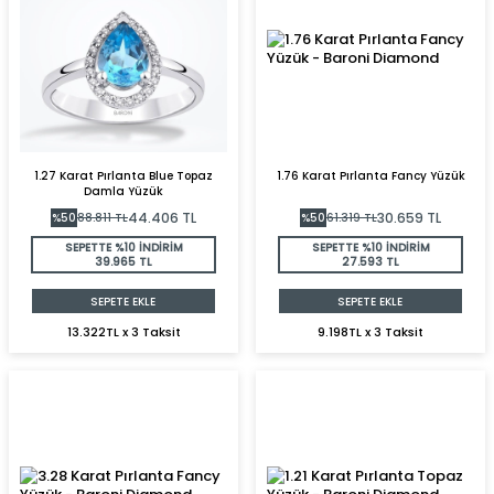
1.27 Karat Pırlanta Blue Topaz
1.76 Karat Pırlanta Fancy Yüzük
Damla Yüzük
44.406
TL
30.659
TL
%
50
88.811
TL
%
50
61.319
TL
SEPETTE %10 İNDİRİM
SEPETTE %10 İNDİRİM
39.965 TL
27.593 TL
SEPETE EKLE
SEPETE EKLE
13.322TL x 3 Taksit
9.198TL x 3 Taksit