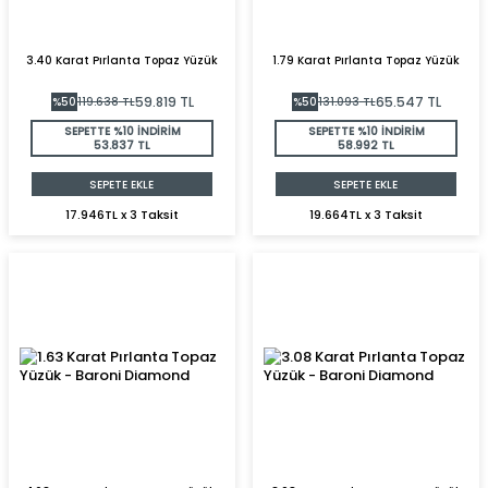
3.40 Karat Pırlanta Topaz Yüzük
1.79 Karat Pırlanta Topaz Yüzük
59.819
TL
65.547
TL
%
50
119.638
TL
%
50
131.093
TL
SEPETTE %10 İNDİRİM
SEPETTE %10 İNDİRİM
53.837 TL
58.992 TL
SEPETE EKLE
SEPETE EKLE
17.946TL x 3 Taksit
19.664TL x 3 Taksit