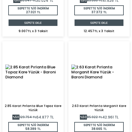
30.024
TL
41.525
TL
%
50
60.047
TL
%
50
83.050
TL
SEPETTE %10 İNDİRİM
SEPETTE %10 İNDİRİM
27.021 TL
37.372 TL
SEPETE EKLE
SEPETE EKLE
9.007TL x 3 Taksit
12.457TL x 3 Taksit
2.85 Karat Pırlanta Blue Topaz Kare
2.63 Karat Pırlanta Morganit Kare
Yüzük
Yüzük
64.877
TL
42.961
TL
%
50
129.754
TL
%
50
85.922
TL
SEPETTE %10 İNDİRİM
SEPETTE %10 İNDİRİM
58.389 TL
38.665 TL