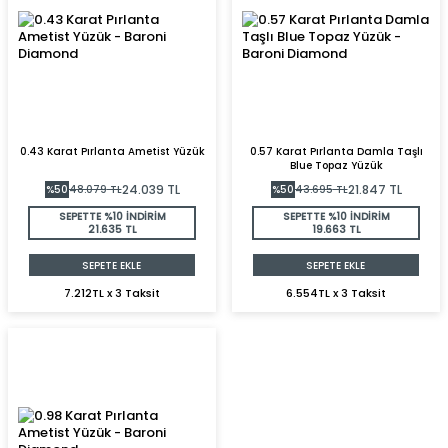
0.43 Karat Pırlanta Ametist Yüzük
0.57 Karat Pırlanta Damla Taşlı
Blue Topaz Yüzük
24.039
TL
21.847
TL
%
50
48.079
TL
%
50
43.695
TL
SEPETTE %10 İNDİRİM
SEPETTE %10 İNDİRİM
21.635 TL
19.663 TL
SEPETE EKLE
SEPETE EKLE
7.212TL x 3 Taksit
6.554TL x 3 Taksit