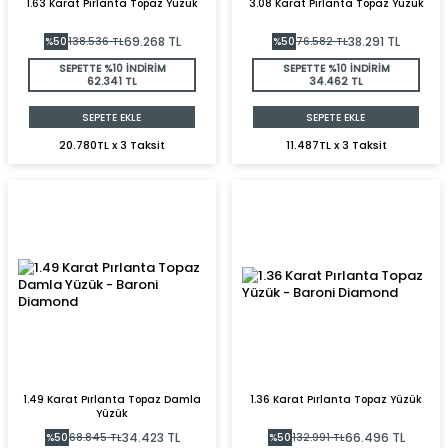
1.63 Karat Pırlanta Topaz Yüzük
3.08 Karat Pırlanta Topaz Yüzük
69.268
TL
38.291
TL
%
50
138.536
TL
%
50
76.582
TL
SEPETTE %10 İNDİRİM
SEPETTE %10 İNDİRİM
62.341 TL
34.462 TL
SEPETE EKLE
SEPETE EKLE
20.780TL x 3 Taksit
11.487TL x 3 Taksit
1.49 Karat Pırlanta Topaz Damla
1.36 Karat Pırlanta Topaz Yüzük
Yüzük
34.423
TL
66.496
TL
%
50
68.845
TL
%
50
132.991
TL