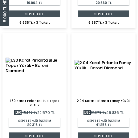
5.000 TL İNDİRİM ÇEKİ
19.904 TL
20.660 TL
SEPETE EKLE
SEPETE EKLE
6.635TL x 3 Taksit
6.887TL x 3 Taksit
1.30 Karat Pırlanta Blue Topaz
2.04 Karat Pırlanta Fancy Yüzük
Yüzük
22.570
TL
45.836
TL
%
50
45.140
TL
%
50
91.673
TL
SEPETTE %10 İNDİRİM
SEPETTE %10 İNDİRİM
20.313 TL
41.253 TL
SEPETE EKLE
SEPETE EKLE