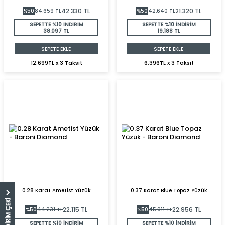
42.330
TL
21.320
TL
%
50
84.659
TL
%
50
42.640
TL
SEPETTE %10 İNDİRİM
SEPETTE %10 İNDİRİM
38.097 TL
19.188 TL
SEPETE EKLE
SEPETE EKLE
12.699TL x 3 Taksit
6.396TL x 3 Taksit
0.28 Karat Ametist Yüzük
0.37 Karat Blue Topaz Yüzük
22.115
TL
22.956
TL
%
50
44.231
TL
%
50
45.911
TL
SEPETTE %10 İNDİRİM
SEPETTE %10 İNDİRİM