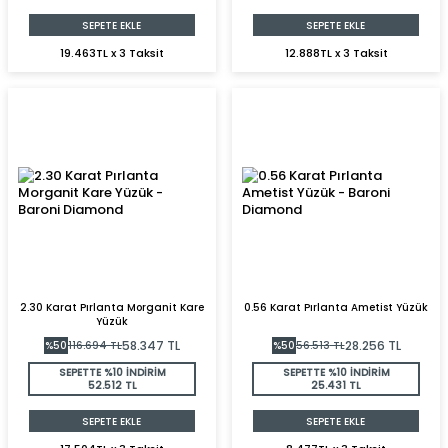
SEPETE EKLE
SEPETE EKLE
19.463TL x 3 Taksit
12.888TL x 3 Taksit
2.30 Karat Pırlanta Morganit Kare
0.56 Karat Pırlanta Ametist Yüzük
Yüzük
58.347
TL
28.256
TL
%
50
116.694
TL
%
50
56.513
TL
SEPETTE %10 İNDİRİM
SEPETTE %10 İNDİRİM
52.512 TL
25.431 TL
SEPETE EKLE
SEPETE EKLE