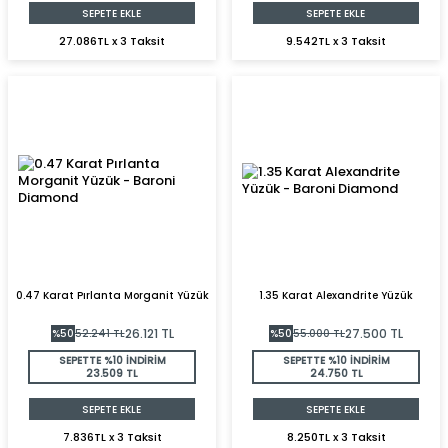
SEPETE EKLE
SEPETE EKLE
27.086TL x 3 Taksit
9.542TL x 3 Taksit
0.47 Karat Pırlanta Morganit Yüzük
1.35 Karat Alexandrite Yüzük
26.121
TL
27.500
TL
%
50
52.241
TL
%
50
55.000
TL
SEPETTE %10 İNDİRİM
SEPETTE %10 İNDİRİM
23.509 TL
24.750 TL
SEPETE EKLE
SEPETE EKLE
7.836TL x 3 Taksit
8.250TL x 3 Taksit