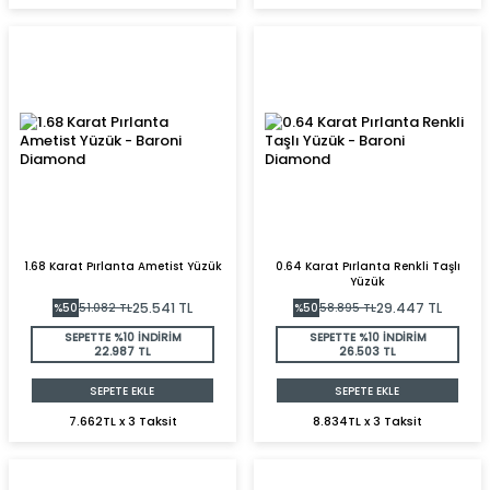
1.68 Karat Pırlanta Ametist Yüzük
0.64 Karat Pırlanta Renkli Taşlı
Yüzük
25.541
TL
29.447
TL
%
50
51.082
TL
%
50
58.895
TL
SEPETTE %10 İNDİRİM
SEPETTE %10 İNDİRİM
22.987 TL
26.503 TL
SEPETE EKLE
SEPETE EKLE
7.662TL x 3 Taksit
8.834TL x 3 Taksit