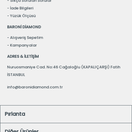
Sıkça Sorulan Sorular
İade Bilgileri
Yüzük Ölçüsü
BARONİ DİAMOND
Alışveriş Sepetim
Kampanyalar
ADRES & İLETİŞİM
Nuruosmaniye Cad. No:46 Cağaloğlu (KAPALIÇARŞI) Fatih
İSTANBUL
info@baronidiamond.com.tr
Pırlanta
Diğer Ürünler