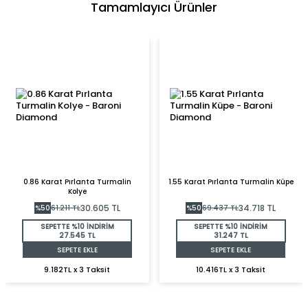
Tamamlayıcı Ürünler
0.86 Karat Pırlanta Turmalin
1.55 Karat Pırlanta Turmalin Küpe
Kolye
30.605
TL
34.718
TL
%
50
61.211
TL
%
50
69.437
TL
SEPETTE %10 İNDİRİM
SEPETTE %10 İNDİRİM
27.545 TL
31.247 TL
SEPETE EKLE
SEPETE EKLE
9.182TL x 3 Taksit
10.416TL x 3 Taksit