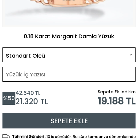
0.18 Karat Morganit Damla Yüzük
Sepete Ek İndirim
42.640
TL
%
50
19.188 TL
21.320
TL
SEPETE EKLE
Tahmini Gönderi :
10 iş günüdür. Bu süre kampanya dönemlerinde