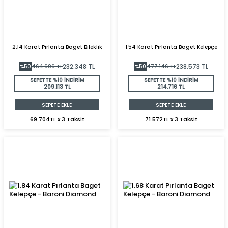
2.14 Karat Pırlanta Baget Bileklik
1.54 Karat Pırlanta Baget Kelepçe
232.348
TL
238.573
TL
%
50
464.696
TL
%
50
477.146
TL
SEPETTE %10 İNDİRİM
SEPETTE %10 İNDİRİM
209.113 TL
214.716 TL
SEPETE EKLE
SEPETE EKLE
69.704TL x 3 Taksit
71.572TL x 3 Taksit