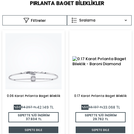
PIRLANTA BAGET BILEKLIKLER
Filtreler
Sıralama
0.06 Karat Pırlanta Baget Bileklik
0.17 Karat Pırlanta Baget Bileklik
42.149
TL
33.068
TL
%
50
84.297
TL
%
50
66.137
TL
SEPETTE %10 İNDİRİM
SEPETTE %10 İNDİRİM
37.934 TL
29.762 TL
SEPETE EKLE
SEPETE EKLE