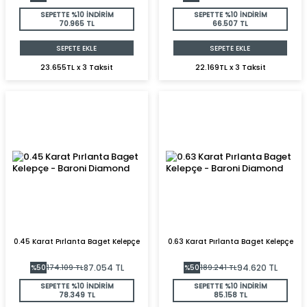
SEPETTE %10 İNDİRİM
SEPETTE %10 İNDİRİM
70.965 TL
66.507 TL
SEPETE EKLE
SEPETE EKLE
23.655TL x 3 Taksit
22.169TL x 3 Taksit
0.45 Karat Pırlanta Baget Kelepçe
0.63 Karat Pırlanta Baget Kelepçe
87.054
TL
94.620
TL
%
50
174.109
TL
%
50
189.241
TL
SEPETTE %10 İNDİRİM
SEPETTE %10 İNDİRİM
78.349 TL
85.158 TL