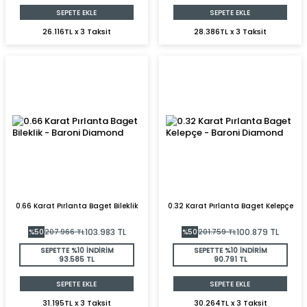
SEPETE EKLE
SEPETE EKLE
26.116TL x 3 Taksit
28.386TL x 3 Taksit
0.66 Karat Pırlanta Baget Bileklik
0.32 Karat Pırlanta Baget Kelepçe
103.983
TL
100.879
TL
%
50
207.966
TL
%
50
201.759
TL
SEPETTE %10 İNDİRİM
SEPETTE %10 İNDİRİM
93.585 TL
90.791 TL
SEPETE EKLE
SEPETE EKLE
31.195TL x 3 Taksit
30.264TL x 3 Taksit