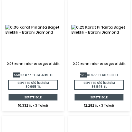
0.06 Karat Pırlanta Baget Bileklik
0.29 Karat Pırlanta Baget Bileklik
34.439
TL
40.938
TL
%
50
68.877
TL
%
50
81.877
TL
SEPETTE %10 İNDİRİM
SEPETTE %10 İNDİRİM
30.995 TL
36.845 TL
SEPETE EKLE
SEPETE EKLE
10.332TL x 3 Taksit
12.282TL x 3 Taksit