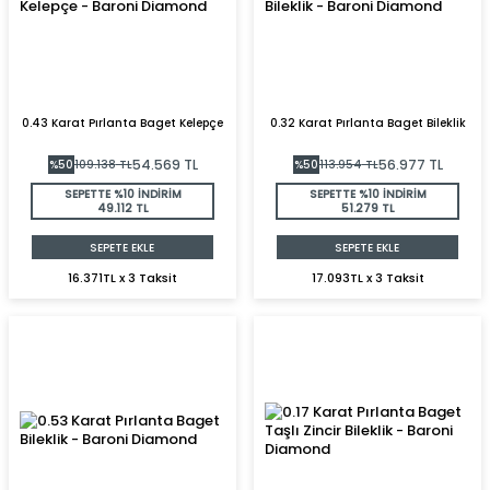
0.43 Karat Pırlanta Baget Kelepçe
0.32 Karat Pırlanta Baget Bileklik
54.569
TL
56.977
TL
%
50
109.138
TL
%
50
113.954
TL
SEPETTE %10 İNDİRİM
SEPETTE %10 İNDİRİM
49.112 TL
51.279 TL
SEPETE EKLE
SEPETE EKLE
16.371TL x 3 Taksit
17.093TL x 3 Taksit