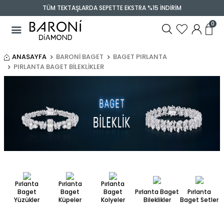
TÜM TEKTAŞLARDA SEPETTE EKSTRA %15 İNDİRİM
0
ANASAYFA
BARONI BAGET
BAGET PIRLANTA
PIRLANTA BAGET BILEKLIKLER
Pırlanta
Pırlanta
Pırlanta
Baget
Baget
Baget
Pırlanta Baget
Pırlanta
Yüzükler
Küpeler
Kolyeler
Bileklikler
Baget Setler