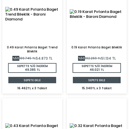
0.49 Karat Pırlanta Baget Trend
0.19 Karat Pırlanta Baget Bileklik
Bileklik
54.873
TL
51.134
TL
%
50
109.745
TL
%
50
102.269
TL
SEPETTE %10 İNDİRİM
SEPETTE %10 İNDİRİM
49.385 TL
46.021 TL
SEPETE EKLE
SEPETE EKLE
16.462TL x 3 Taksit
15.340TL x 3 Taksit