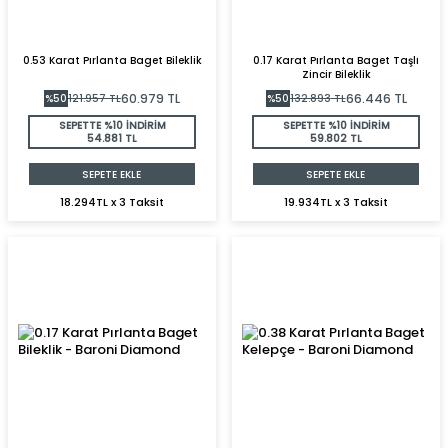
0.53 Karat Pırlanta Baget Bileklik
0.17 Karat Pırlanta Baget Taşlı
Zincir Bileklik
60.979
TL
66.446
TL
%
50
121.957
TL
%
50
132.893
TL
SEPETTE %10 İNDİRİM
SEPETTE %10 İNDİRİM
54.881 TL
59.802 TL
SEPETE EKLE
SEPETE EKLE
18.294TL x 3 Taksit
19.934TL x 3 Taksit