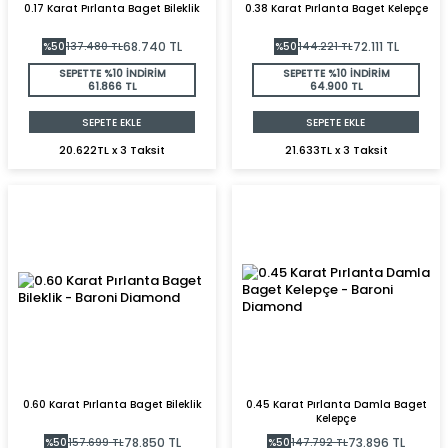
0.17 Karat Pırlanta Baget Bileklik
0.38 Karat Pırlanta Baget Kelepçe
68.740
TL
72.111
TL
%
50
137.480
TL
%
50
144.221
TL
SEPETTE %10 İNDİRİM
SEPETTE %10 İNDİRİM
61.866 TL
64.900 TL
SEPETE EKLE
SEPETE EKLE
20.622TL x 3 Taksit
21.633TL x 3 Taksit
0.60 Karat Pırlanta Baget Bileklik
0.45 Karat Pırlanta Damla Baget
Kelepçe
78.850
TL
73.896
TL
%
50
157.699
TL
%
50
147.792
TL