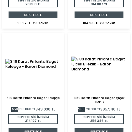
SEPETTE %10 İNDİRİM
SEPETTE %10 İNDİRİM
281.918 TL
314.807 TL
SEPETE EKLE
SEPETE EKLE
93.973TL x 3 Taksit
104.936TL x 3 Taksit
3.19 Karat Pırlanta Baget Kelepçe
3.89 Karat Pırlanta Baget Çiçek
Bileklik
349.030
TL
395.940
TL
%
50
698.060
TL
%
50
791.881
TL
SEPETTE %10 İNDİRİM
SEPETTE %10 İNDİRİM
314.127 TL
356.346 TL
SEPETE EKLE
SEPETE EKLE