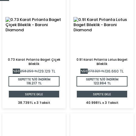
0.73 Karat Pırlanta Baget Çiçek
0.91 Karat Pırlanta Lotus Baget
Bileklik
Bileklik
129.129
TL
136.660
TL
%
50
258.259
TL
%
50
273.321
TL
SEPETTE %10 İNDİRİM
SEPETTE %10 İNDİRİM
116.217 TL
122.994 TL
SEPETE EKLE
SEPETE EKLE
38.739TL x 3 Taksit
40.998TL x 3 Taksit