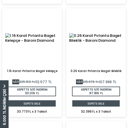
1.16 Karat Pırlanta Baget Kelepçe
0.26 Karat Pırlanta Baget Bileklik
112.577
TL
107.988
TL
%
50
225.153
TL
%
50
215.976
TL
SEPETTE %10 İNDİRİM
SEPETTE %10 İNDİRİM
5.000 TL İNDİRİM ÇEKİ
101.319 TL
97.189 TL
SEPETE EKLE
SEPETE EKLE
33.773TL x 3 Taksit
32.396TL x 3 Taksit