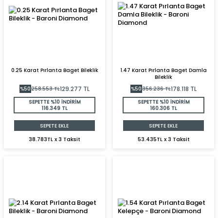
0.25 Karat Pırlanta Baget Bileklik
1.47 Karat Pırlanta Baget Damla
Bileklik
129.277
TL
178.118
TL
%
50
258.553
TL
%
50
356.236
TL
SEPETTE %10 İNDİRİM
SEPETTE %10 İNDİRİM
116.349 TL
160.306 TL
SEPETE EKLE
SEPETE EKLE
38.783TL x 3 Taksit
53.435TL x 3 Taksit