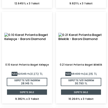
12.645TL x 3 Taksit
9.921TL x 3 Taksit
0.10 Karat Pırlanta Baget Kelepçe
0.21 Karat Pırlanta Baget Bileklik
31.272
TL
34.215
TL
%
50
62.545
TL
%
50
68.430
TL
SEPETTE %10 İNDİRİM
SEPETTE %10 İNDİRİM
28.145 TL
30.793 TL
SEPETE EKLE
SEPETE EKLE
9.382TL x 3 Taksit
10.264TL x 3 Taksit