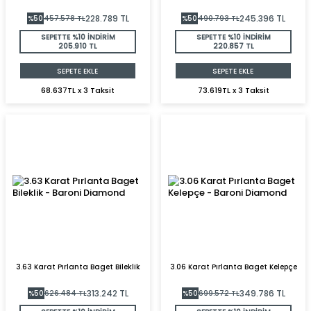
228.789
TL
245.396
TL
%
50
457.578
TL
%
50
490.793
TL
SEPETTE %10 İNDİRİM
SEPETTE %10 İNDİRİM
205.910 TL
220.857 TL
SEPETE EKLE
SEPETE EKLE
68.637TL x 3 Taksit
73.619TL x 3 Taksit
3.63 Karat Pırlanta Baget Bileklik
3.06 Karat Pırlanta Baget Kelepçe
313.242
TL
349.786
TL
%
50
626.484
TL
%
50
699.572
TL