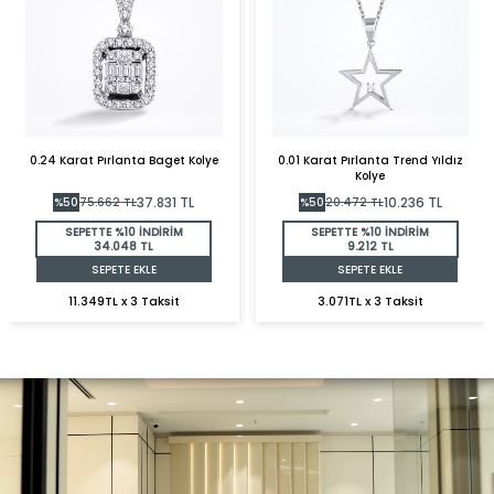
0.24 Karat Pırlanta Baget Kolye
0.01 Karat Pırlanta Trend Yıldız
Kolye
37.831
TL
10.236
TL
%
50
75.662
TL
%
50
20.472
TL
SEPETTE %10 İNDİRİM
SEPETTE %10 İNDİRİM
34.048 TL
9.212 TL
SEPETE EKLE
SEPETE EKLE
11.349TL x 3 Taksit
3.071TL x 3 Taksit