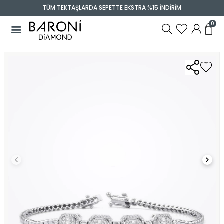
TÜM TEKTAŞLARDA SEPETTE EKSTRA %15 İNDİRİM
0