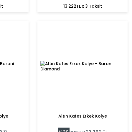
it
13.222TL x 3 Taksit
olye
Altın Kafes Erkek Kolye