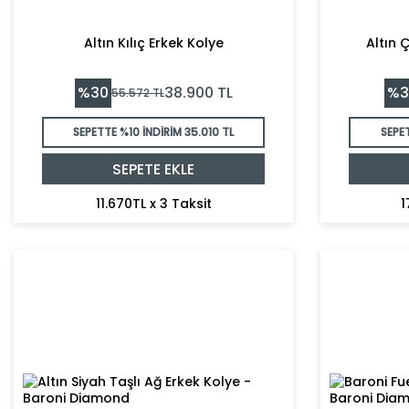
Altın Kılıç Erkek Kolye
Altın 
%
30
%
3
38.900
TL
55.572
TL
SEPETTE %10 İNDİRİM
35.010 TL
SEPE
SEPETE EKLE
11.670TL x 3 Taksit
1