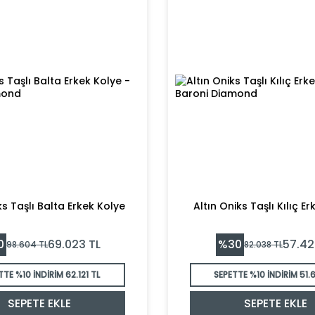
ks Taşlı Balta Erkek Kolye
Altın Oniks Taşlı Kılıç E
0
%
30
69.023
TL
57.42
98.604
TL
82.038
TL
TTE %10 İNDİRİM
62.121 TL
SEPETTE %10 İNDİRİM
51.
SEPETE EKLE
SEPETE EKLE