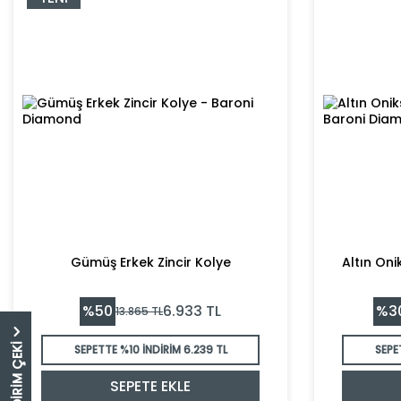
Gümüş Erkek Zincir Kolye
Altın Oni
%
50
%
3
6.933
TL
13.865
TL
SEPETTE %10 İNDİRİM
6.239 TL
SEPE
SEPETE EKLE