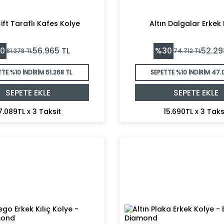
Çift Taraflı Kafes Kolye
Altın Dalgalar Erkek
0
%
30
56.965
TL
52.29
81.378
TL
74.712
TL
TTE %10 İNDİRİM
51.268 TL
SEPETTE %10 İNDİRİM
47.
SEPETE EKLE
SEPETE EKLE
7.089TL x 3 Taksit
15.690TL x 3 Taks