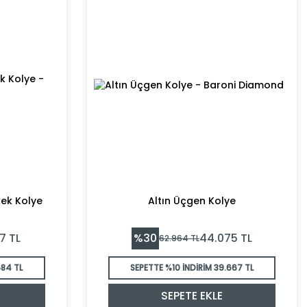
rkek Kolye
Altın Üçgen Kolye
%
30
7
TL
44.075
TL
62.964
TL
684 TL
SEPETTE %10 İNDİRİM
39.667 TL
SEPETE EKLE