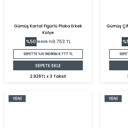
Gümüş Kartal Figürlü Plaka Erkek
Gümüş Çift
Kolye
%
50
%
9.753
TL
19.505
TL
SEPETTE %10 İNDİRİM
8.777 TL
SEPE
SEPETE EKLE
2.926TL x 3 Taksit
YENI
YENI