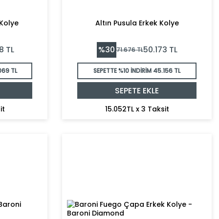
 Kolye
Altın Pusula Erkek Kolye
%
30
8
TL
50.173
TL
71.676
TL
069 TL
SEPETTE %10 İNDİRİM
45.156 TL
SEPETE EKLE
it
15.052TL x 3 Taksit