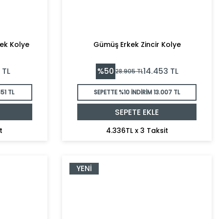
kek Kolye
Gümüş Erkek Zincir Kolye
%
50
TL
14.453
TL
28.905
TL
51 TL
SEPETTE %10 İNDİRİM
13.007 TL
SEPETE EKLE
t
4.336TL x 3 Taksit
YENI