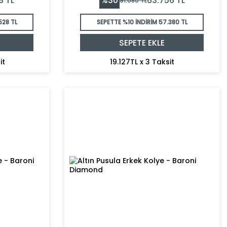
%
30
8
TL
63.756
TL
91.080
TL
528 TL
SEPETTE %10 İNDİRİM
57.380 TL
SEPETE EKLE
it
19.127TL x 3 Taksit