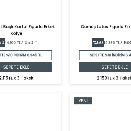
 Başlı Kartal Figürlü Erkek
Gümüş Lotus Figürlü Er
Kolye
50
%
50
7.050
TL
7.168
14.100
TL
14.335
TL
TTE %10 İNDİRİM
6.345 TL
SEPETTE %10 İNDİRİM
6.4
SEPETE EKLE
SEPETE EKLE
2.115TL x 3 Taksit
2.150TL x 3 Taksi
YENI