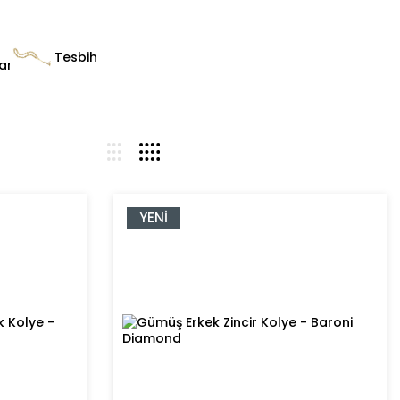
Tesbih
ar
YENI