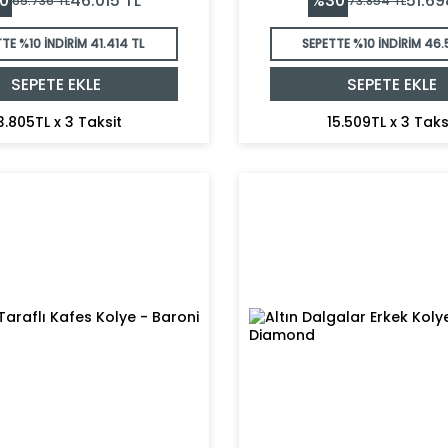
0
%
30
46.015
TL
51.69
65.736
TL
73.854
TL
TTE %10 İNDİRİM
41.414 TL
SEPETTE %10 İNDİRİM
46.
SEPETE EKLE
SEPETE EKLE
3.805TL x 3 Taksit
15.509TL x 3 Taks