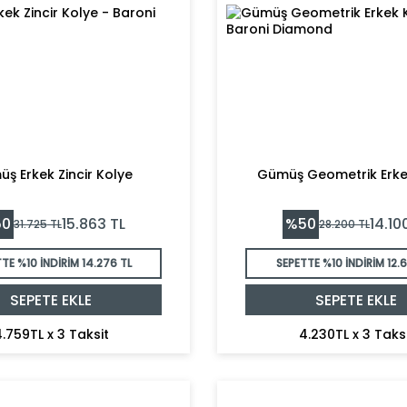
ş Erkek Zincir Kolye
Gümüş Geometrik Erke
50
%
50
15.863
TL
14.10
31.725
TL
28.200
TL
TE %10 İNDİRİM
14.276 TL
SEPETTE %10 İNDİRİM
12.
SEPETE EKLE
SEPETE EKLE
.759TL x 3 Taksit
4.230TL x 3 Taks