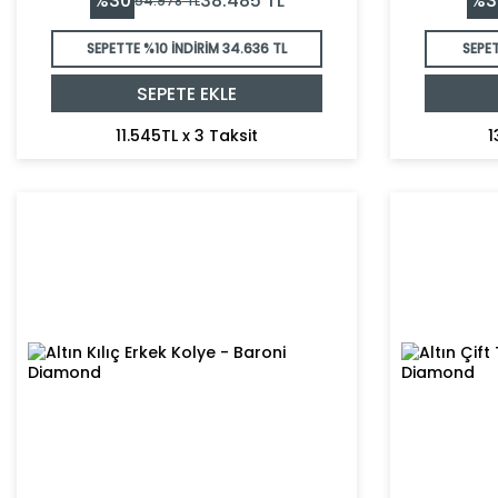
%
30
%
3
38.485
TL
54.978
TL
SEPETTE %10 İNDİRİM
34.636 TL
SEPE
SEPETE EKLE
11.545TL x 3 Taksit
1