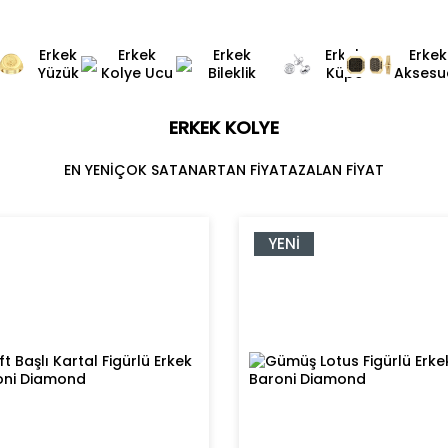
Erkek
Erkek
Erkek
Erkek
Erkek
Yüzük
Kolye Ucu
Bileklik
Küpe
Aksesu
ERKEK KOLYE
EN YENİ
ÇOK SATAN
ARTAN FİYAT
AZALAN FİYAT
YENI