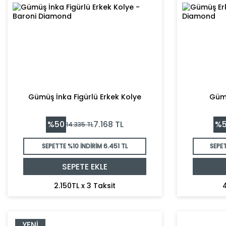
Gümüş İnka Figürlü Erkek Kolye
Gümü
%
50
%
7.168
TL
14.335
TL
SEPETTE %10 İNDİRİM
6.451 TL
SEPET
SEPETE EKLE
2.150TL x 3 Taksit
4
YENI