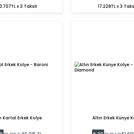
0.707TL x 3 Taksit
17.228TL x 3 Taks
n Kartal Erkek Kolye
Altın Erkek Künye K