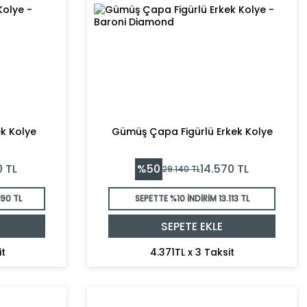
k Kolye
Gümüş Çapa Figürlü Erkek Kolye
%
50
0
TL
14.570
TL
29.140
TL
690 TL
SEPETTE %10 İNDİRİM
13.113 TL
SEPETE EKLE
it
4.371TL x 3 Taksit