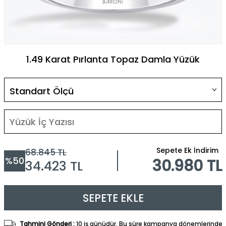
1.49 Karat Pırlanta Topaz Damla Yüzük
Sepete Ek İndirim
68.845
TL
%
50
30.980 TL
34.423
TL
SEPETE EKLE
Tahmini Gönderi :
10 iş günüdür. Bu süre kampanya dönemlerinde