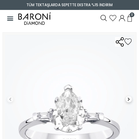
TÜM TEKTAŞLARDA SEPETTE EKSTRA %15 İNDİRİM
0