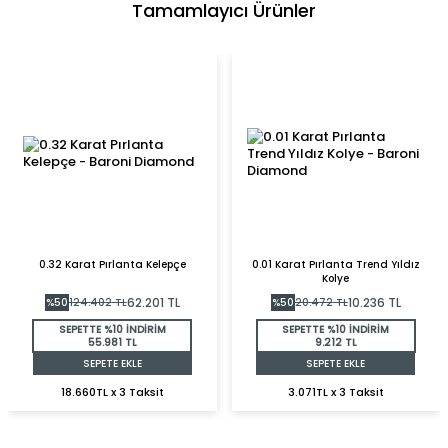
Tamamlayıcı Ürünler
0.32 Karat Pırlanta Kelepçe
0.01 Karat Pırlanta Trend Yıldız
Kolye
62.201
TL
10.236
TL
%
50
124.402
TL
%
50
20.472
TL
SEPETTE %10 İNDİRİM
SEPETTE %10 İNDİRİM
55.981 TL
9.212 TL
SEPETE EKLE
SEPETE EKLE
18.660TL x 3 Taksit
3.071TL x 3 Taksit