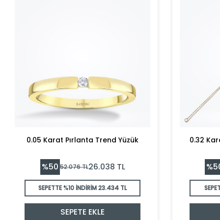
0.05 Karat Pırlanta Trend Yüzük
0.32 Kar
%
50
%
5
26.038
TL
52.076
TL
SEPETTE %10 İNDİRİM
23.434 TL
SEPE
SEPETE EKLE