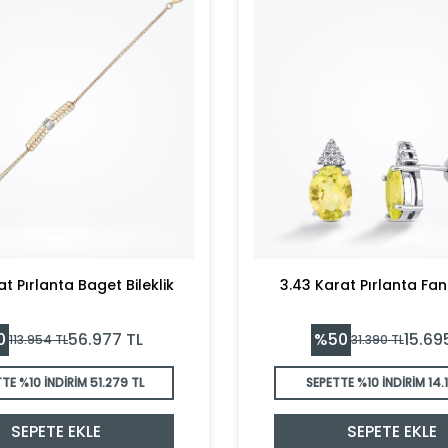
at Pırlanta Baget Bileklik
3.43 Karat Pırlanta Fa
0
%
50
56.977
TL
15.69
113.954
TL
31.390
TL
TTE %10 İNDİRİM
51.279 TL
SEPETTE %10 İNDİRİM
14.
SEPETE EKLE
SEPETE EKLE