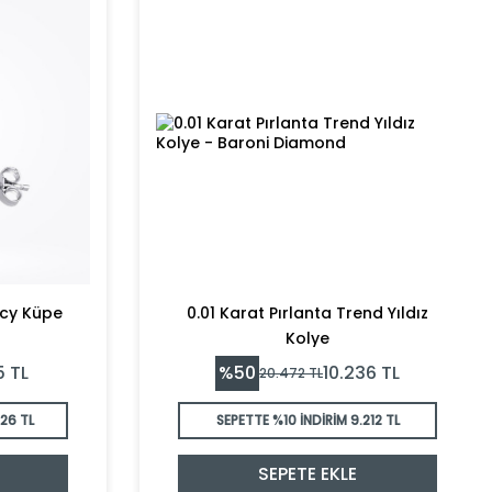
ncy Küpe
0.01 Karat Pırlanta Trend Yıldız
Kolye
%
50
5
TL
10.236
TL
20.472
TL
126 TL
SEPETTE %10 İNDİRİM
9.212 TL
SEPETE EKLE