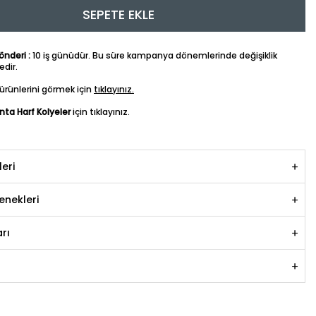
SEPETE EKLE
nderi :
10 iş günüdür. Bu süre kampanya dönemlerinde değişiklik
dir.
ürünlerini görmek için
tıklayınız.
anta Harf Kolyeler
için tıklayınız.
leri
nekleri
rı