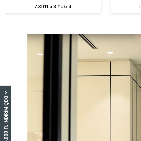
7.811TL x 3 Taksit
1
5.000 TL İNDİRİM ÇEKİ