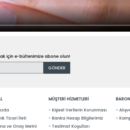
k için e-bültenimize abone olun!
GÖNDER
L
MÜŞTERİ HİZMETLERİ
BARON
ızda
Kişisel Verilerin Korunması
Alışv
ik Ticari İleti
Banka Hesap Bilgilerimiz
Kamp
ma ve Onay Metni
Teslimat Koşulları