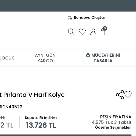
Randevu Oluştur
0
AYNI GÜN
💍 MÜCEVHERİNİ
ÇOCUK
KARGO
TASARLA
 Pırlanta V Harf Kolye
 BRDN40522
PEŞİN FİYATINA
TL
Sepete Ek İndirim
4.575 TL x 3 Taksit
52
TL
13.726 TL
Ödeme Seçenekleri