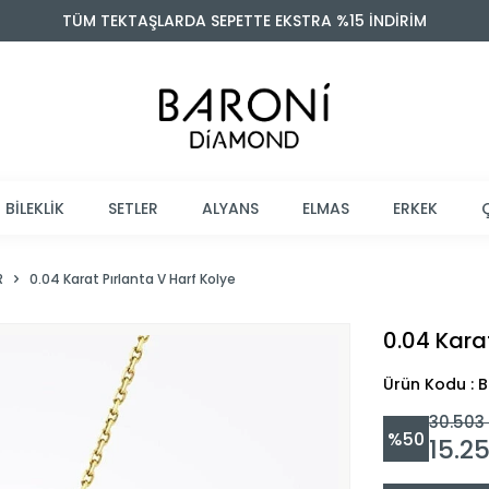
TÜM TEKTAŞLARDA SEPETTE EKSTRA %15 İNDİRİM
BİLEKLİK
SETLER
ALYANS
ELMAS
ERKEK
R
0.04 Karat Pırlanta V Harf Kolye
0.04 Karat
Ürün Kodu :
30.503
%
50
15.2