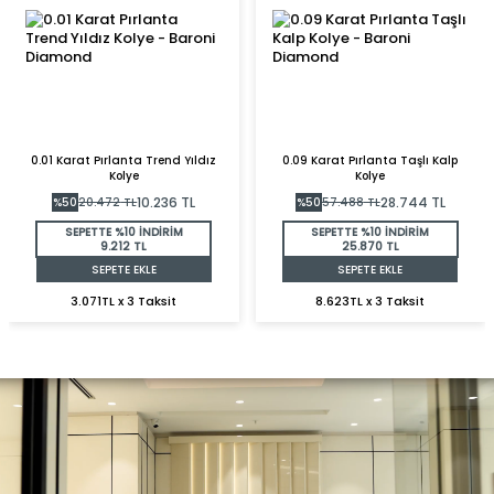
0.01 Karat Pırlanta Trend Yıldız
0.09 Karat Pırlanta Taşlı Kalp
Kolye
Kolye
10.236
TL
28.744
TL
%
50
20.472
TL
%
50
57.488
TL
SEPETTE %10 İNDİRİM
SEPETTE %10 İNDİRİM
9.212 TL
25.870 TL
SEPETE EKLE
SEPETE EKLE
3.071TL x 3 Taksit
8.623TL x 3 Taksit