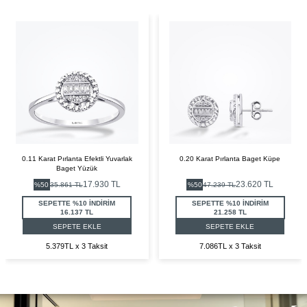
0.11 Karat Pırlanta Efektli Yuvarlak
0.20 Karat Pırlanta Baget Küpe
Baget Yüzük
17.930
TL
23.620
TL
%
50
35.861
TL
%
50
47.239
TL
SEPETTE %10 İNDİRİM
SEPETTE %10 İNDİRİM
16.137 TL
21.258 TL
SEPETE EKLE
SEPETE EKLE
5.379TL x 3 Taksit
7.086TL x 3 Taksit