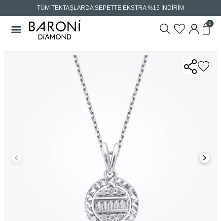
TÜM TEKTAŞLARDA SEPETTE EKSTRA %15 İNDİRİM
0