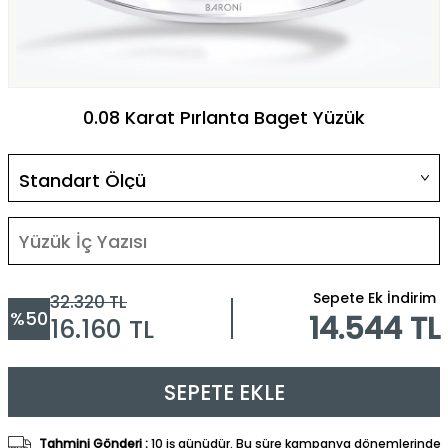
0.08 Karat Pırlanta Baget Yüzük
Sepete Ek İndirim
32.320
TL
%
50
14.544 TL
16.160
TL
SEPETE EKLE
Tahmini Gönderi :
10 iş günüdür. Bu süre kampanya dönemlerinde