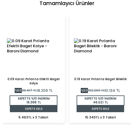
Tamamlayıcı Ürünler
0.09 Karat Pırlanta Efektli Baget
0.19 Karat Pırlanta Baget Bileklik
Kolye
18.209
TL
51.134
TL
%
50
36.417
TL
%
50
102.269
TL
SEPETTE %10 İNDİRİM
SEPETTE %10 İNDİRİM
16.388 TL
46.021 TL
SEPETE EKLE
SEPETE EKLE
5.463TL x 3 Taksit
15.340TL x 3 Taksit