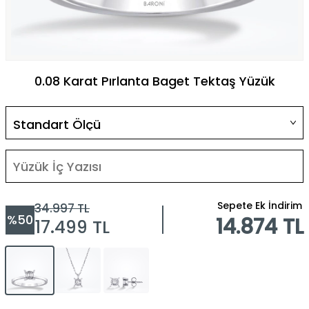
0.08 Karat Pırlanta Baget Tektaş Yüzük
Sepete Ek İndirim
34.997
TL
%
50
14.874 TL
17.499
TL