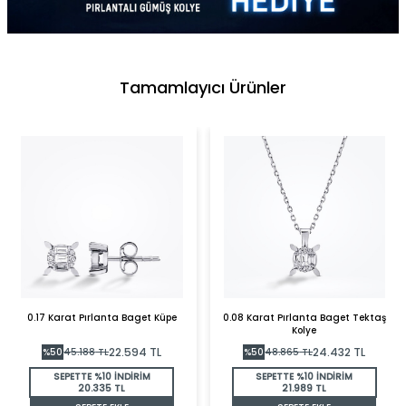
Tamamlayıcı Ürünler
0.17 Karat Pırlanta Baget Küpe
0.08 Karat Pırlanta Baget Tektaş
Kolye
22.594
TL
24.432
TL
%
50
45.188
TL
%
50
48.865
TL
SEPETTE %10 İNDİRİM
SEPETTE %10 İNDİRİM
20.335 TL
21.989 TL