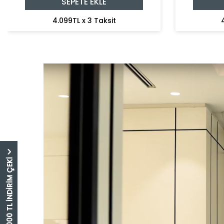
SEPETE EKLE
4.099TL x 3 Taksit
5.000 TL İNDİRİM ÇEKİ