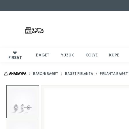
💎
BAGET
YÜZÜK
KOLYE
KÜPE
FIRSAT
ANASAYFA
BARONI BAGET
BAGET PIRLANTA
PIRLANTA BAGET 