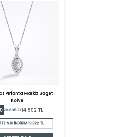
at Pırlanta Markiz Baget
Kolye
0
14.802
TL
29.605
TL
TTE %10 İNDİRİM
13.322 TL