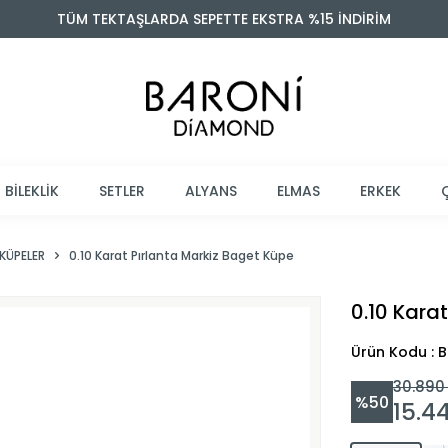
TÜM TEKTAŞLARDA SEPETTE EKSTRA %15 İNDİRİM
BİLEKLİK
SETLER
ALYANS
ELMAS
ERKEK
KÜPELER
0.10 Karat Pırlanta Markiz Baget Küpe
0.10 Kara
Ürün Kodu : 
30.890
%
50
15.4