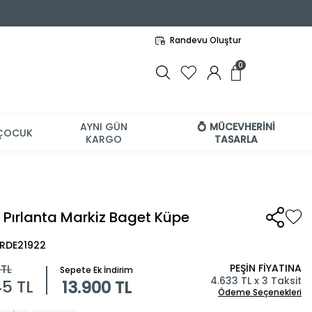
Randevu Oluştur
0
AYNI GÜN
💍 MÜCEVHERİNİ
ÇOCUK
KARGO
TASARLA
t Pırlanta Markiz Baget Küpe
BRDE21922
PEŞİN FİYATINA
TL
Sepete Ek İndirim
4.633 TL x 3 Taksit
45
TL
13.900 TL
Ödeme Seçenekleri