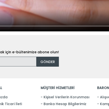
k için e-bültenimize abone olun!
GÖNDER
L
MÜŞTERİ HİZMETLERİ
BARON
ızda
Kişisel Verilerin Korunması
Alışv
ik Ticari İleti
Banka Hesap Bilgilerimiz
Kamp