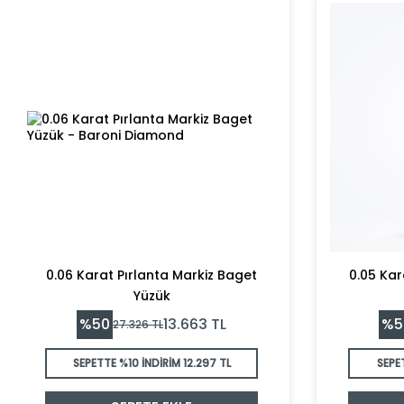
0.06 Karat Pırlanta Markiz Baget
0.05 Kar
Yüzük
%
50
%
5
13.663
TL
27.326
TL
SEPETTE %10 İNDİRİM
12.297 TL
SEPE