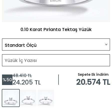
0.10 Karat Pırlanta Tektaş Yüzük
Sepete Ek İndirim
48.410
TL
%
50
20.574 TL
24.205
TL