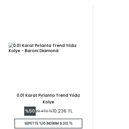
0.01 Karat Pırlanta Trend Yıldız
Kolye
%
50
10.236
TL
20.472
TL
SEPETTE %10 İNDİRİM
9.212 TL