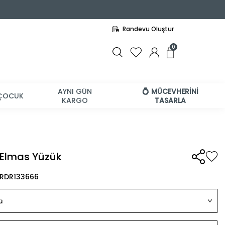
Randevu Oluştur
0
AYNI GÜN
💍 MÜCEVHERİNİ
ÇOCUK
KARGO
TASARLA
t Elmas Yüzük
BRDR133666