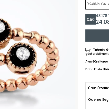
48.178
%
50
24.0
Tahmini Gö
gösterebilmekte
Aynı Gün Kargo 
Daha Fazla
Elma
Ürün Özellik
Ödeme Seçe