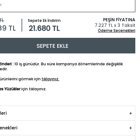
PEŞİN FİYATINA
TL
Sepete Ek İndirim
7.227 TL x 3 Taksit
89
TL
21.680 TL
Ödeme Seçenekleri
SEPETE EKLE
nderi :
10 iş günüdür. Bu süre kampanya dönemlerinde değişiklik
dir.
ürünlerini görmek için
tıklayınız.
s Yüzükler
için tıklayınız.
leri
nekleri