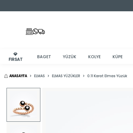
💎
BAGET
YÜZÜK
KOLYE
KÜPE
FIRSAT
ANASAYFA
ELMAS
ELMAS YÜZÜKLER
0.11 Karat Elmas Yüzük