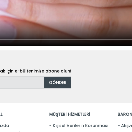
k için e-bültenimize abone olun!
GÖNDER
L
MÜŞTERİ HİZMETLERİ
BARON
ızda
Kişisel Verilerin Korunması
Alışv