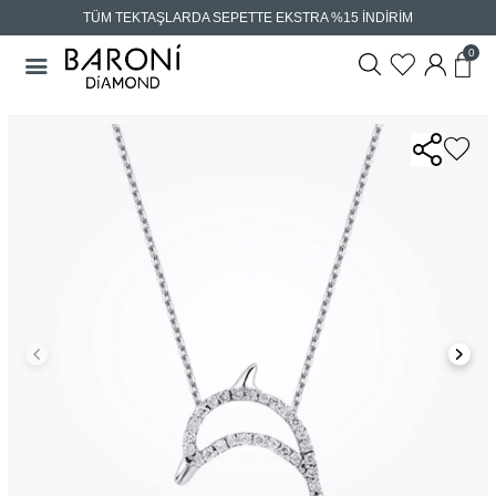
TÜM TEKTAŞLARDA SEPETTE EKSTRA %15 İNDİRİM
0