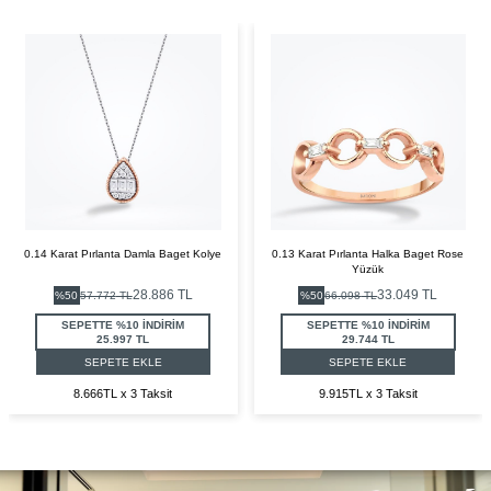
0.14 Karat Pırlanta Damla Baget Kolye
0.13 Karat Pırlanta Halka Baget Rose
Yüzük
28.886
TL
33.049
TL
%
50
57.772
TL
%
50
66.098
TL
SEPETTE %10 İNDİRİM
SEPETTE %10 İNDİRİM
25.997 TL
29.744 TL
SEPETE EKLE
SEPETE EKLE
8.666TL x 3 Taksit
9.915TL x 3 Taksit