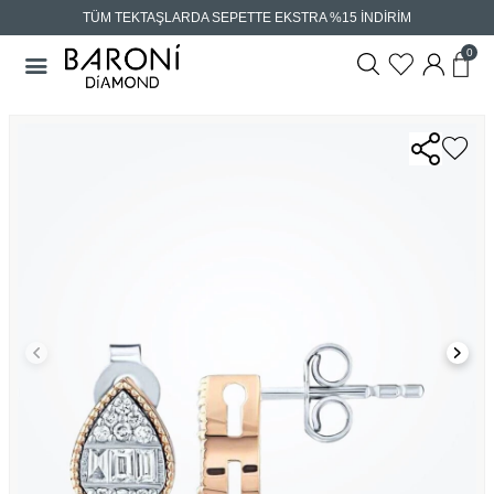
TÜM TEKTAŞLARDA SEPETTE EKSTRA %15 İNDİRİM
0