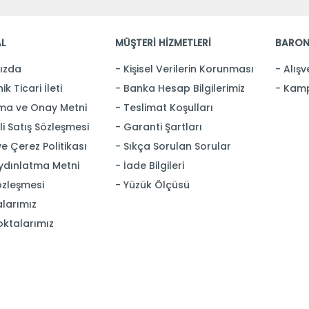
L
MÜŞTERİ HİZMETLERİ
BARON
ızda
Kişisel Verilerin Korunması
Alışv
ik Ticari İleti
Banka Hesap Bilgilerimiz
Kamp
ma ve Onay Metni
Teslimat Koşulları
i Satış Sözleşmesi
Garanti Şartları
 ve Çerez Politikası
Sıkça Sorulan Sorular
ydınlatma Metni
İade Bilgileri
özleşmesi
Yüzük Ölçüsü
larımız
oktalarımız