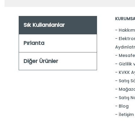
KURUMSA
Sık Kullanılanlar
Hakkım
Elektron
Pırlanta
Aydınlat
Mesafel
Diğer Ürünler
Gizlilik
KVKK A
Satış S
Mağaza
Satış N
Blog
İletişim