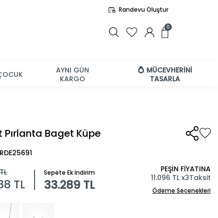
Randevu Oluştur
0
AYNI GÜN
💍 MÜCEVHERİNİ
ÇOCUK
KARGO
TASARLA
t Pırlanta Baget Küpe
BRDE25691
PEŞİN FİYATINA
TL
Sepete Ek İndirim
11.096 TL x
3
Taksit
988
TL
33.289 TL
Ödeme Seçenekleri