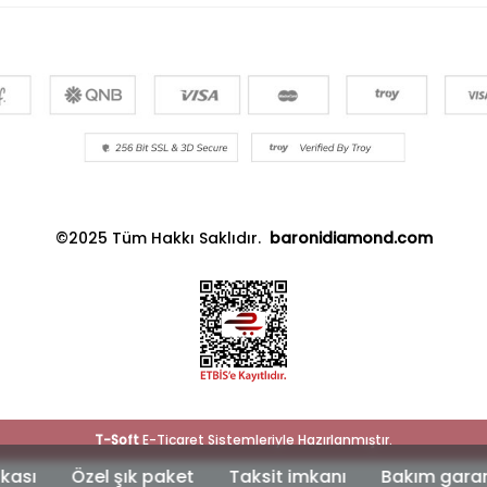
©2025 Tüm Hakkı Saklıdır.
baronidiamond.com
T
-Soft
E-Ticaret
Sistemleriyle Hazırlanmıştır.
 şık paket
Taksit imkanı
Bakım garantisi
Güven