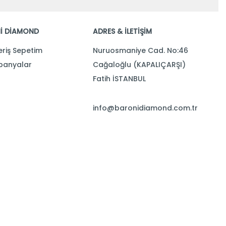
İ DİAMOND
ADRES & İLETİŞİM
eriş Sepetim
Nuruosmaniye Cad. No:46
anyalar
Cağaloğlu (KAPALIÇARŞI)
Fatih İSTANBUL
info@baronidiamond.com.tr