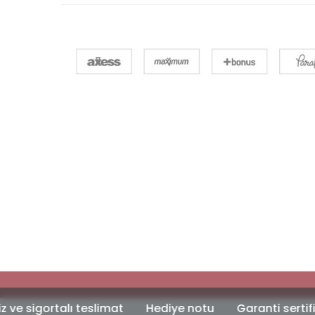
lı teslimat
Hediye notu
Garanti sertifikası
Özel