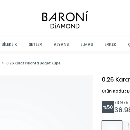
BİLEKLİK
SETLER
ALYANS
ELMAS
ERKEK
0.26 Karat Pırlanta Baget Küpe
0.26 Kara
Ürün Kodu : 
73.975
%
50
36.