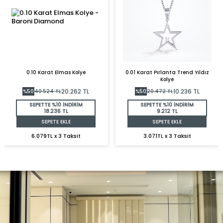
0.10 Karat Elmas Kolye
0.01 Karat Pırlanta Trend Yıldız
Kolye
20.262
TL
10.236
TL
%
50
40.524
TL
%
50
20.472
TL
SEPETTE %10 İNDİRİM
SEPETTE %10 İNDİRİM
18.236 TL
9.212 TL
SEPETE EKLE
SEPETE EKLE
6.079TL x 3 Taksit
3.071TL x 3 Taksit