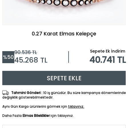
0.27 Karat Elmas Kelepçe
Sepete Ek İndirim
90.536
TL
%
50
40.741 TL
45.268
TL
SEPETE EKLE
Tahmini Gönderi :
10 iş günüdür. Bu süre kampanya dönemlerinde
değişiklik gösterebilmektedir.
Aynı Gün Kargo ürünlerini görmek için
tıklayınız.
Daha Fazla
Elmas Bileklikler
için tıklayınız.