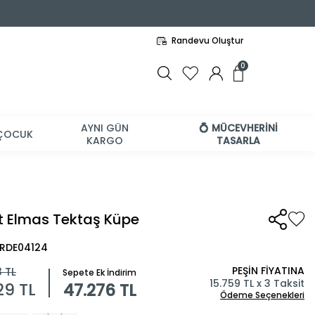
Randevu Oluştur
0
AYNI GÜN
💍 MÜCEVHERİNİ
ÇOCUK
KARGO
TASARLA
t Elmas Tektaş Küpe
BRDE04124
PEŞİN FİYATINA
8
TL
Sepete Ek İndirim
15.759 TL x 3 Taksit
29
TL
47.276 TL
Ödeme Seçenekleri