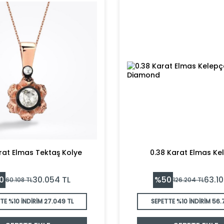
arat Elmas Tektaş Kolye
0.38 Karat Elmas Ke
0
%
50
30.054
TL
63.1
60.108
TL
126.204
TL
TE %10 İNDİRİM
27.049 TL
SEPETTE %10 İNDİRİM
56.