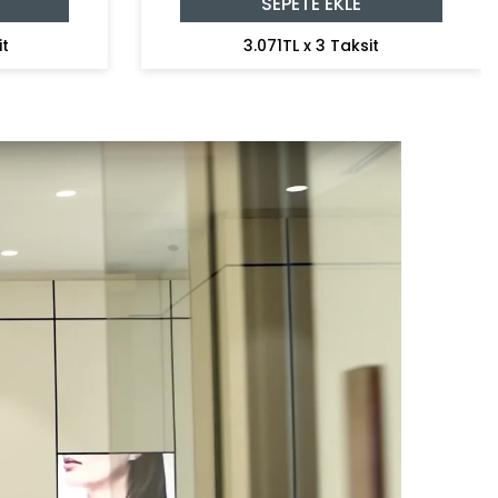
SEPETE EKLE
it
3.071TL x 3 Taksit