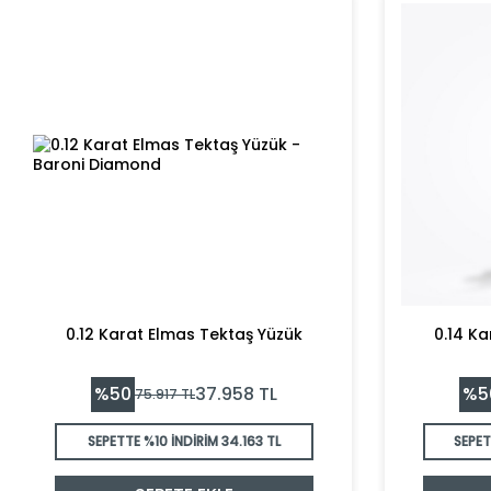
0.12 Karat Elmas Tektaş Yüzük
0.14 K
%
50
%
5
37.958
TL
75.917
TL
SEPETTE %10 İNDİRİM
34.163 TL
SEPET