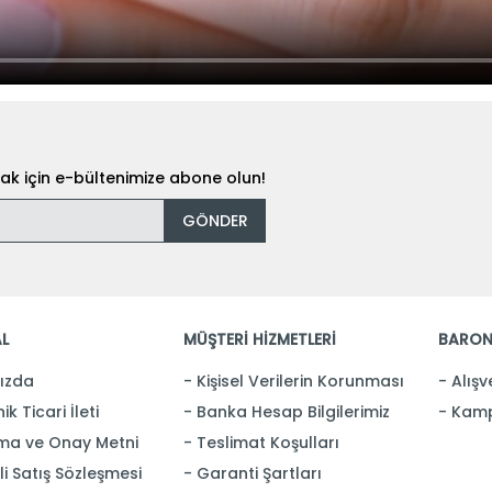
k için e-bültenimize abone olun!
GÖNDER
L
MÜŞTERİ HİZMETLERİ
BARON
ızda
Kişisel Verilerin Korunması
Alışv
ik Ticari İleti
Banka Hesap Bilgilerimiz
Kamp
ma ve Onay Metni
Teslimat Koşulları
i Satış Sözleşmesi
Garanti Şartları