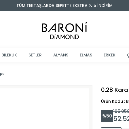
TÜM TEKTAŞLARDA SEPETTE EKSTRA %15 İNDİRİM
BİLEKLİK
SETLER
ALYANS
ELMAS
ERKEK
üpe
0.28 Kara
Ürün Kodu : 
105.05
%
50
52.5