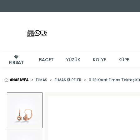
💎
BAGET
YÜZÜK
KOLYE
KÜPE
FIRSAT
ANASAYFA
ELMAS
ELMAS KÜPELER
0.28 Karat Elmas Tektaş K