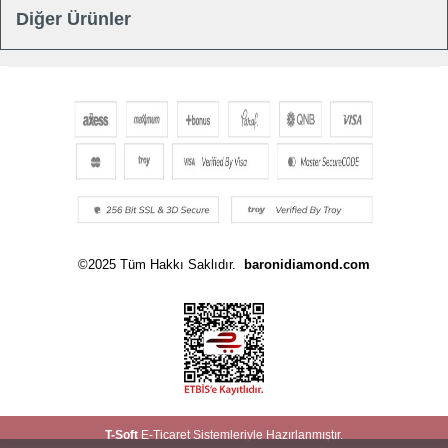
Diğer Ürünler
©2025 Tüm Hakkı Saklıdır.
baronidiamond.com
T
-Soft
E-Ticaret
Sistemleriyle Hazırlanmıştır.