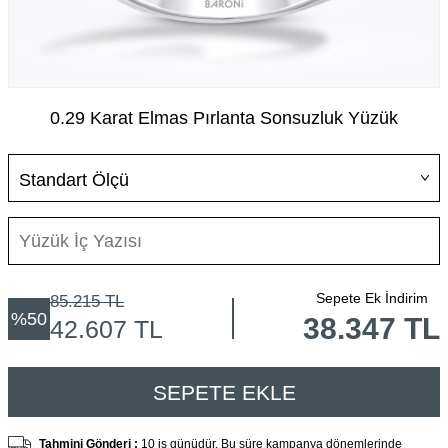
0.29 Karat Elmas Pırlanta Sonsuzluk Yüzük
Sepete Ek İndirim
85.215
TL
%
50
38.347 TL
42.607
TL
SEPETE EKLE
Tahmini Gönderi :
10 iş günüdür. Bu süre kampanya dönemlerinde