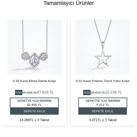
Tamamlayıcı Ürünler
0.39 Karat Elmas Damla Kolye
0.01 Karat Pırlanta Trend Yıldız Kolye
47.629
TL
10.236
TL
%
50
95.258
TL
%
50
20.472
TL
SEPETTE %10 İNDİRİM
SEPETTE %10 İNDİRİM
42.866 TL
9.212 TL
SEPETE EKLE
SEPETE EKLE
14.289TL x 3 Taksit
3.071TL x 3 Taksit