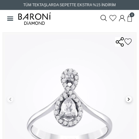
TÜM TEKTAŞLARDA SEPETTE EKSTRA %15 İNDİRİM
0