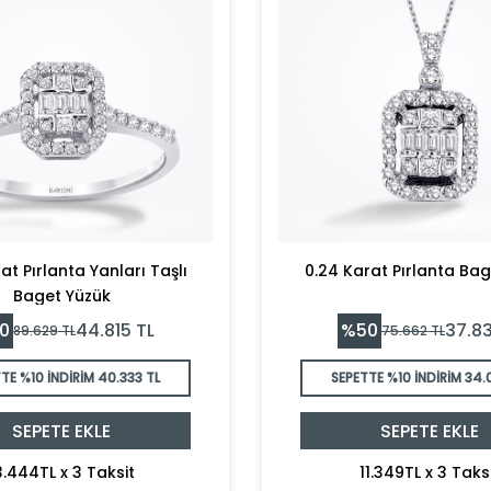
at Pırlanta Yanları Taşlı
0.24 Karat Pırlanta Bag
Baget Yüzük
0
%
50
44.815
TL
37.83
89.629
TL
75.662
TL
TE %10 İNDİRİM
40.333 TL
SEPETTE %10 İNDİRİM
34.
SEPETE EKLE
SEPETE EKLE
3.444TL x 3 Taksit
11.349TL x 3 Taks