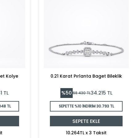
et Kolye
0.21 Karat Pırlanta Baget Bileklik
%
50
1
TL
34.215
TL
68.430
TL
048 TL
SEPETTE %10 İNDİRİM
30.793 TL
SEPETE EKLE
it
10.264TL x 3 Taksit