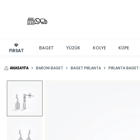
💎
BAGET
YÜZÜK
KOLYE
KÜPE
FIRSAT
ANASAYFA
BARONI BAGET
BAGET PIRLANTA
PIRLANTA BAGET 