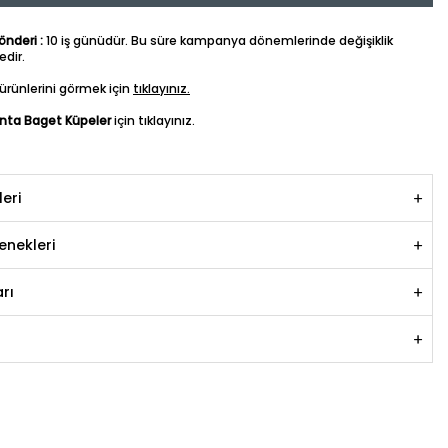
nderi :
10 iş günüdür. Bu süre kampanya dönemlerinde değişiklik
dir.
ürünlerini görmek için
tıklayınız.
anta Baget Küpeler
için tıklayınız.
leri
nekleri
rı