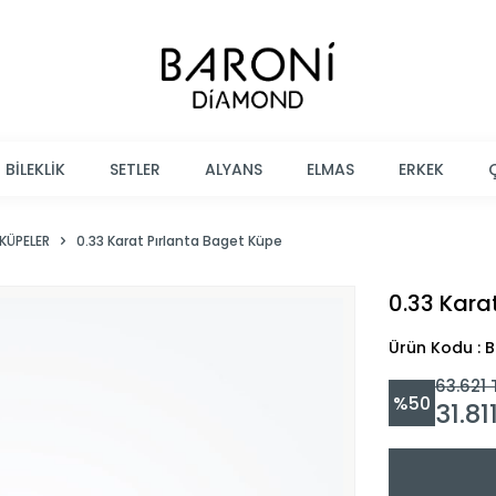
BİLEKLİK
SETLER
ALYANS
ELMAS
ERKEK
KÜPELER
0.33 Karat Pırlanta Baget Küpe
0.33 Kara
Ürün Kodu : 
63.621
%
50
31.81