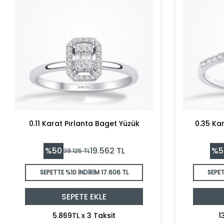
0.11 Karat Pırlanta Baget Yüzük
0.35 Kar
%
50
%
5
19.562
TL
39.125
TL
SEPETTE %10 İNDİRİM
17.606 TL
SEPET
SEPETE EKLE
5.869TL x 3 Taksit
1