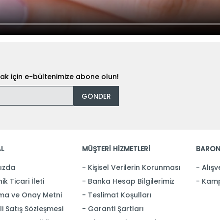
k için e-bültenimize abone olun!
GÖNDER
L
MÜŞTERİ HİZMETLERİ
BARON
ızda
Kişisel Verilerin Korunması
Alışv
ik Ticari İleti
Banka Hesap Bilgilerimiz
Kamp
ma ve Onay Metni
Teslimat Koşulları
i Satış Sözleşmesi
Garanti Şartları