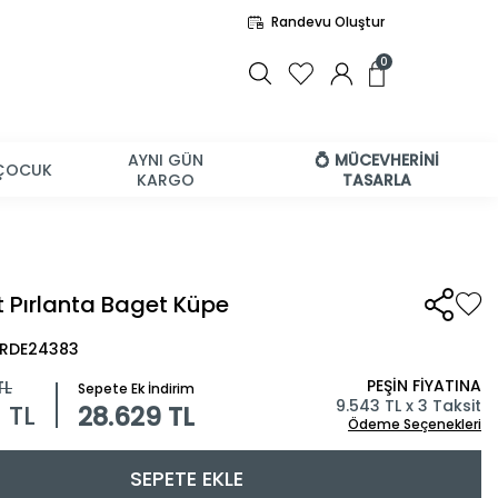
Randevu Oluştur
0
AYNI GÜN
💍 MÜCEVHERİNİ
ÇOCUK
KARGO
TASARLA
t Pırlanta Baget Küpe
BRDE24383
PEŞİN FİYATINA
TL
Sepete Ek İndirim
9.543 TL x 3 Taksit
1
TL
28.629 TL
Ödeme Seçenekleri
SEPETE EKLE