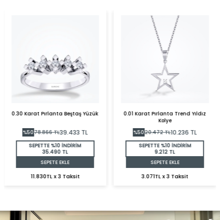
0.30 Karat Pırlanta Beştaş Yüzük
0.01 Karat Pırlanta Trend Yıldız
Kolye
39.433
TL
10.236
TL
%
50
78.866
TL
%
50
20.472
TL
SEPETTE %10 İNDİRİM
SEPETTE %10 İNDİRİM
35.490 TL
9.212 TL
SEPETE EKLE
SEPETE EKLE
11.830TL x 3 Taksit
3.071TL x 3 Taksit