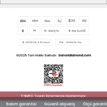
©2025 Tüm Hakkı Saklıdır.
baronidiamond.com
T
-Soft
E-Ticaret
Sistemleriyle Hazırlanmıştır.
kım garantisi
Güvenli alışveriş
Ölçü garantisi