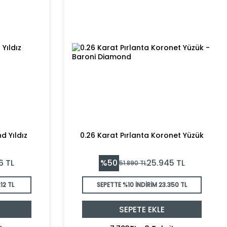
d Yıldız
0.26 Karat Pırlanta Koronet Yüzük
%
50
6
TL
25.945
TL
51.890
TL
12 TL
SEPETTE %10 İNDİRİM
23.350 TL
SEPETE EKLE