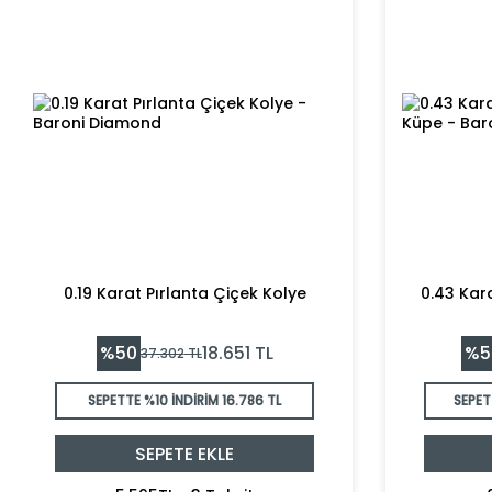
0.19 Karat Pırlanta Çiçek Kolye
0.43 Kara
%
50
%
5
18.651
TL
37.302
TL
SEPETTE %10 İNDİRİM
16.786 TL
SEPET
SEPETE EKLE