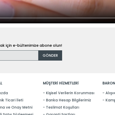
k için e-bültenimize abone olun!
GÖNDER
L
MÜŞTERİ HİZMETLERİ
BARON
ızda
Kişisel Verilerin Korunması
Alışv
ik Ticari İleti
Banka Hesap Bilgilerimiz
Kamp
ma ve Onay Metni
Teslimat Koşulları
i Satış Sözleşmesi
Garanti Şartları