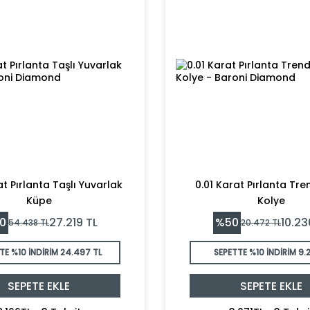
t Pırlanta Taşlı Yuvarlak
0.01 Karat Pırlanta Tren
Küpe
Kolye
0
%
50
27.219
TL
10.23
54.438
TL
20.472
TL
TE %10 İNDİRİM
24.497 TL
SEPETTE %10 İNDİRİM
9.2
SEPETE EKLE
SEPETE EKLE