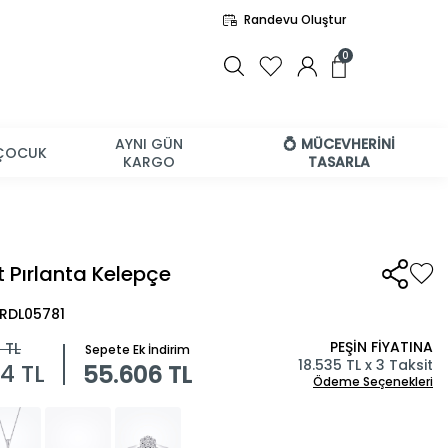
Randevu Oluştur
0
AYNI GÜN
💍 MÜCEVHERİNİ
ÇOCUK
KARGO
TASARLA
t Pırlanta Kelepçe
BRDL05781
PEŞİN FİYATINA
9
TL
Sepete Ek İndirim
18.535 TL x 3 Taksit
84
TL
55.606 TL
Ödeme Seçenekleri