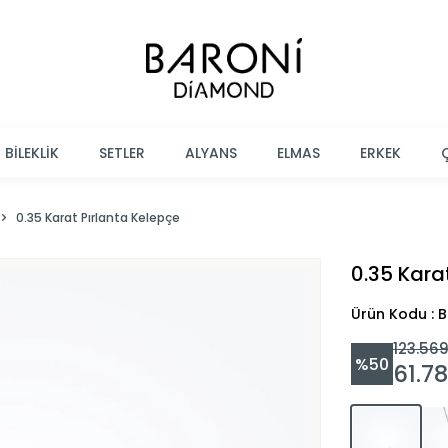
BİLEKLİK
SETLER
ALYANS
ELMAS
ERKEK
0.35 Karat Pırlanta Kelepçe
0.35 Kara
Ürün Kodu : 
123.56
%
50
61.7