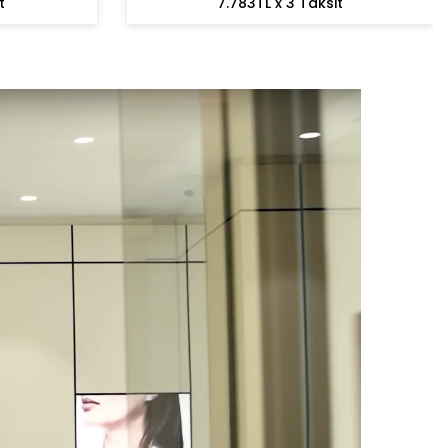
t
7.783TL x 3 Taksit