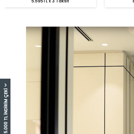
5.595TL x 3 Taksit
5.000 TL İNDİRİM ÇEKİ