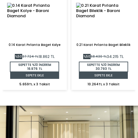
0.14 Karat Pırlanta Baget Kolye
0.21 Karat Pırlanta Baget Bileklik
18.862
TL
34.215
TL
%
50
37.724
TL
%
50
68.430
TL
SEPETTE %10 İNDİRİM
SEPETTE %10 İNDİRİM
16.976 TL
30.793 TL
SEPETE EKLE
SEPETE EKLE
5.659TL x 3 Taksit
10.264TL x 3 Taksit