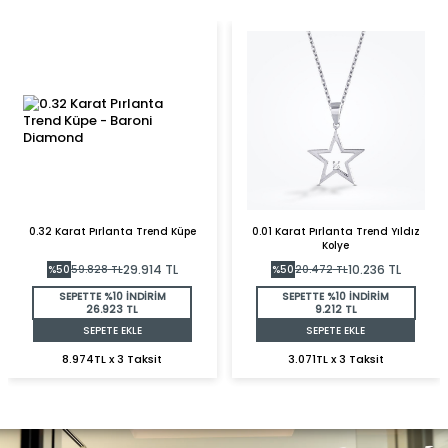
0.32 Karat Pırlanta Trend Küpe
0.01 Karat Pırlanta Trend Yıldız
Kolye
29.914
TL
10.236
TL
%
50
59.828
TL
%
50
20.472
TL
SEPETTE %10 İNDİRİM
SEPETTE %10 İNDİRİM
26.923 TL
9.212 TL
SEPETE EKLE
SEPETE EKLE
8.974TL x 3 Taksit
3.071TL x 3 Taksit