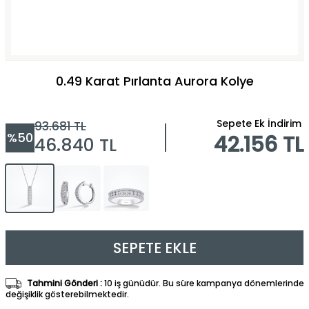
0.49 Karat Pırlanta Aurora Kolye
Sepete Ek İndirim
93.681
TL
%
50
42.156 TL
46.840
TL
SEPETE EKLE
Tahmini Gönderi :
10 iş günüdür. Bu süre kampanya dönemlerinde
değişiklik gösterebilmektedir.