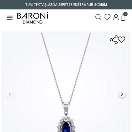
TÜM TEKTAŞLARDA SEPETTE EKSTRA %15 İNDİRİM
0