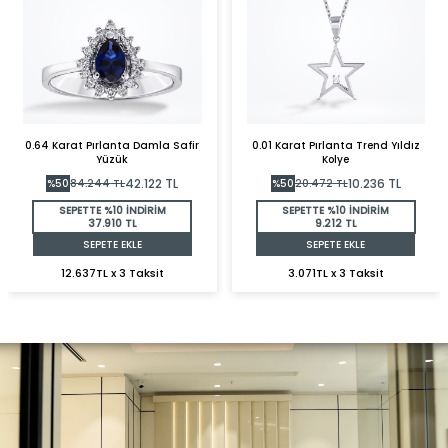
0.64 Karat Pırlanta Damla Safir
0.01 Karat Pırlanta Trend Yıldız
Yüzük
Kolye
42.122
TL
10.236
TL
%
50
84.244
TL
%
50
20.472
TL
SEPETTE %10 İNDİRİM
SEPETTE %10 İNDİRİM
37.910 TL
9.212 TL
SEPETE EKLE
SEPETE EKLE
12.637TL x 3 Taksit
3.071TL x 3 Taksit