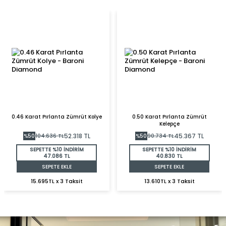
0.46 Karat Pırlanta Zümrüt Kolye
0.50 Karat Pırlanta Zümrüt
Kelepçe
52.318
TL
45.367
TL
%
50
104.636
TL
%
50
90.734
TL
SEPETTE %10 İNDİRİM
SEPETTE %10 İNDİRİM
47.086 TL
40.830 TL
SEPETE EKLE
SEPETE EKLE
15.695TL x 3 Taksit
13.610TL x 3 Taksit