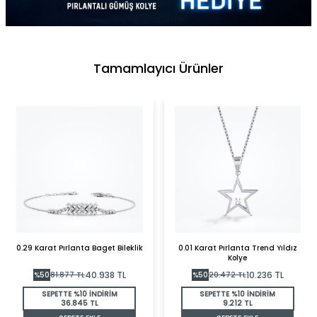
Tamamlayıcı Ürünler
0.29 Karat Pırlanta Baget Bileklik
0.01 Karat Pırlanta Trend Yıldız
Kolye
40.938
TL
10.236
TL
%
50
81.877
TL
%
50
20.472
TL
SEPETTE %10 İNDİRİM
SEPETTE %10 İNDİRİM
36.845 TL
9.212 TL