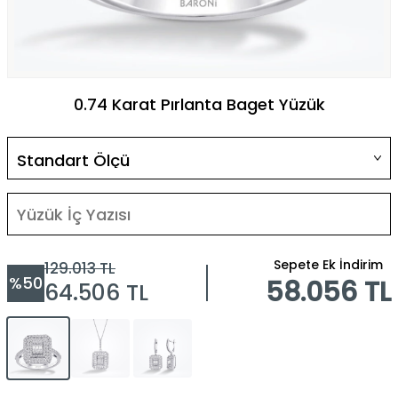
0.74 Karat Pırlanta Baget Yüzük
Sepete Ek İndirim
129.013
TL
%
50
58.056 TL
64.506
TL