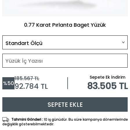
0.77 Karat Pırlanta Baget Yüzük
Sepete Ek İndirim
185.567
TL
%
50
83.505 TL
92.784
TL
SEPETE EKLE
Tahmini Gönderi :
10 iş günüdür. Bu süre kampanya dönemlerinde
değişiklik gösterebilmektedir.