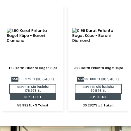
1.60 Karat Pırlanta Baget Küpe
0.99 Karat Pırlanta Baget Küpe
196.640
TL
100.940
TL
%
50
393.279
TL
%
50
201.880
TL
SEPETTE %10 İNDİRİM
SEPETTE %10 İNDİRİM
176.976 TL
90.846 TL
SEPETE EKLE
SEPETE EKLE
58.992TL x 3 Taksit
30.282TL x 3 Taksit