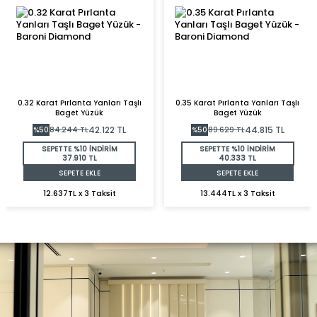
0.32 Karat Pırlanta Yanları Taşlı
0.35 Karat Pırlanta Yanları Taşlı
Baget Yüzük
Baget Yüzük
42.122
TL
44.815
TL
%
50
84.244
TL
%
50
89.629
TL
SEPETTE %10 İNDİRİM
SEPETTE %10 İNDİRİM
37.910 TL
40.333 TL
SEPETE EKLE
SEPETE EKLE
12.637TL x 3 Taksit
13.444TL x 3 Taksit