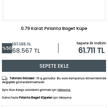
0.79 Karat Pırlanta Baget Küpe
Sepete Ek İndirim
137.135
TL
%
50
61.711 TL
68.567
TL
SEPETE EKLE
Tahmini Gönderi :
10 iş günüdür. Bu süre kampanya dönemlerinde
değişiklik gösterebilmektedir.
Aynı Gün Kargo ürünlerini görmek için
tıklayınız.
Daha Fazla
Pırlanta Baget Küpeler
için tıklayınız.