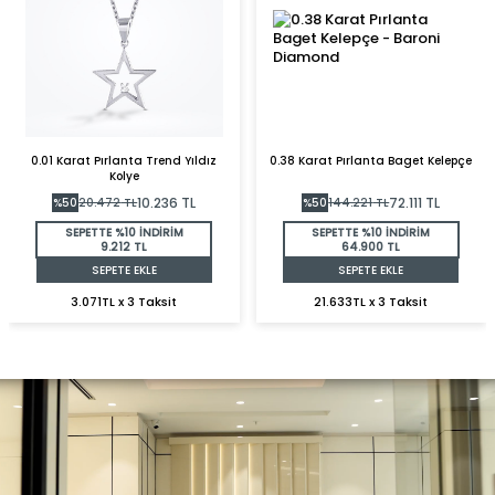
0.01 Karat Pırlanta Trend Yıldız
0.38 Karat Pırlanta Baget Kelepçe
Kolye
10.236
TL
72.111
TL
%
50
20.472
TL
%
50
144.221
TL
SEPETTE %10 İNDİRİM
SEPETTE %10 İNDİRİM
9.212 TL
64.900 TL
SEPETE EKLE
SEPETE EKLE
3.071TL x 3 Taksit
21.633TL x 3 Taksit