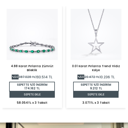
4.88 Karat Pırlanta Zümrüt
0.01 Karat Pırlanta Trend Yıldız
Bileklik
Kolye
193.514
TL
10.236
TL
%
50
387.028
TL
%
50
20.472
TL
SEPETTE %10 İNDİRİM
SEPETTE %10 İNDİRİM
174.162 TL
9.212 TL
SEPETE EKLE
SEPETE EKLE
58.054TL x 3 Taksit
3.071TL x 3 Taksit