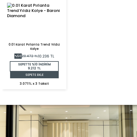
0.01 Karat Pırlanta Trend Yıldız
Kolye
10.236
TL
%
50
20.472
TL
SEPETTE %10 İNDİRİM
9.212 TL
SEPETE EKLE
3.071TL x 3 Taksit