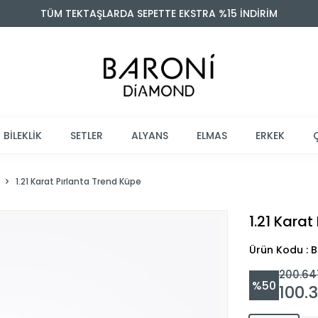
TÜM TEKTAŞLARDA SEPETTE EKSTRA %15 İNDİRİM
BİLEKLİK
SETLER
ALYANS
ELMAS
ERKEK
1.21 Karat Pırlanta Trend Küpe
1.21 Karat
Ürün Kodu : 
200.64
%
50
100.