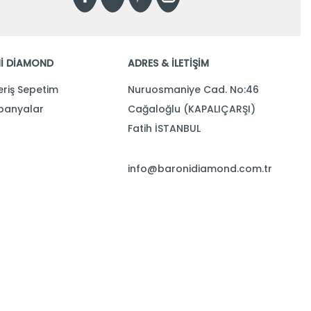
İ DİAMOND
ADRES & İLETİŞİM
eriş Sepetim
Nuruosmaniye Cad. No:46
anyalar
Cağaloğlu (KAPALIÇARŞI)
Fatih İSTANBUL
info@baronidiamond.com.tr