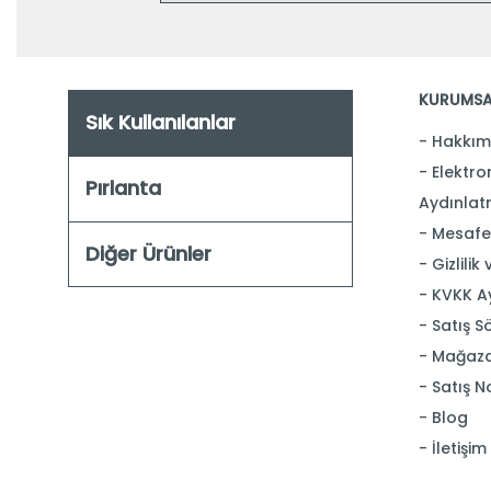
KURUMSA
Sık Kullanılanlar
Hakkım
Elektron
Pırlanta
Aydınlat
Mesafel
Diğer Ürünler
Gizlilik
KVKK A
Satış S
Mağaza
Satış N
Blog
İletişim