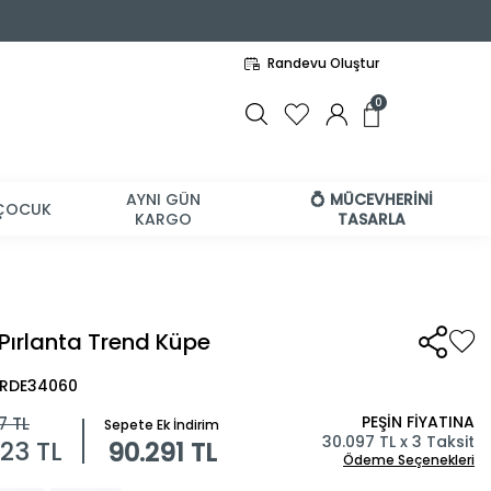
Randevu Oluştur
0
AYNI GÜN
💍 MÜCEVHERİNİ
ÇOCUK
KARGO
TASARLA
 Pırlanta Trend Küpe
BRDE34060
PEŞİN FİYATINA
7
TL
Sepete Ek İndirim
30.097 TL x 3 Taksit
323
TL
90.291 TL
Ödeme Seçenekleri