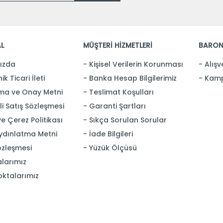
L
MÜŞTERİ HİZMETLERİ
BARON
ızda
Kişisel Verilerin Korunması
Alışv
ik Ticari İleti
Banka Hesap Bilgilerimiz
Kamp
ma ve Onay Metni
Teslimat Koşulları
i Satış Sözleşmesi
Garanti Şartları
 ve Çerez Politikası
Sıkça Sorulan Sorular
ydınlatma Metni
İade Bilgileri
özleşmesi
Yüzük Ölçüsü
larımız
oktalarımız