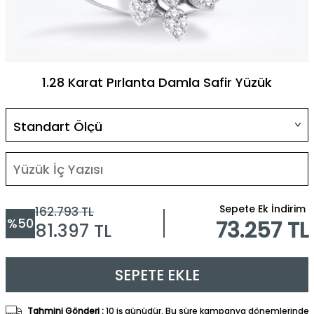
1.28 Karat Pırlanta Damla Safir Yüzük
Sepete Ek İndirim
162.793
TL
%
50
73.257 TL
81.397
TL
SEPETE EKLE
Tahmini Gönderi :
10 iş günüdür. Bu süre kampanya dönemlerinde