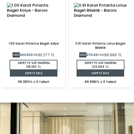
1.00 Karat Pırlanta Baget Kolye
0.91 Karat Pırlanta Lotus Baget
Bileklik
131.277
TL
136.660
TL
%
50
262.555
TL
%
50
273.321
TL
SEPETTE %10 İNDİRİM
SEPETTE %10 İNDİRİM
118.150 TL
122.994 TL
SEPETE EKLE
SEPETE EKLE
39.383TL x 3 Taksit
40.998TL x 3 Taksit