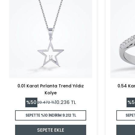
0.01 Karat Pırlanta Trend Yıldız
0.54 Ka
Kolye
%
50
%
5
10.236
TL
20.472
TL
SEPETTE %10 İNDİRİM
9.212 TL
SEPE
SEPETE EKLE