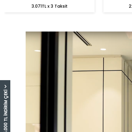
3.071TL x 3 Taksit
2
5.000 TL İNDİRİM ÇEKİ