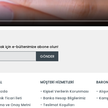
k için e-bültenimize abone olun!
GÖNDER
L
MÜŞTERİ HİZMETLERİ
BARON
ızda
Kişisel Verilerin Korunması
Alışv
ik Ticari İleti
Banka Hesap Bilgilerimiz
Kamp
ma ve Onay Metni
Teslimat Koşulları