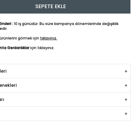
SEPETE EKLE
nderi :
10 iş günüdür. Bu süre kampanya dönemlerinde değişiklik
dir.
ürünlerini görmek için
tıklayınız.
anta Gerdanlıklar
için tıklayınız.
leri
nekleri
rı