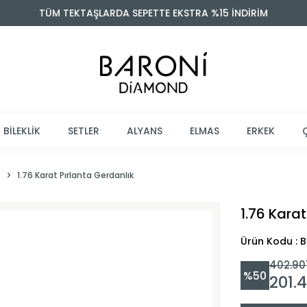
TÜM TEKTAŞLARDA SEPETTE EKSTRA %15 İNDİRİM
BİLEKLİK
SETLER
ALYANS
ELMAS
ERKEK
R
1.76 Karat Pırlanta Gerdanlık
1.76 Karat
Ürün Kodu :
402.90
%
50
201.