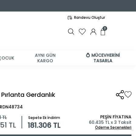
Randevu Oluştur
0
AYNI GÜN
💍 MÜCEVHERİNİ
ÇOCUK
KARGO
TASARLA
 Pırlanta Gerdanlık
 BRDN48734
PEŞİN FİYATINA
1
TL
Sepete Ek İndirim
60.435 TL x 3 Taksit
451
TL
181.306 TL
Ödeme Seçenekleri