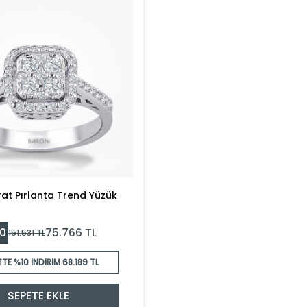
rat Pırlanta Trend Yüzük
0
75.766
TL
151.531
TL
TTE %10 İNDİRİM
68.189 TL
SEPETE EKLE