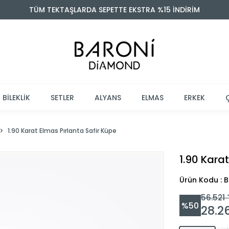
TÜM TEKTAŞLARDA SEPETTE EKSTRA %15 İNDİRİM
BİLEKLİK
SETLER
ALYANS
ELMAS
ERKEK
1.90 Karat Elmas Pırlanta Safir Küpe
1.90 Karat
Ürün Kodu : 
56.521
%
50
28.2