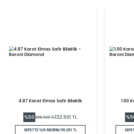
4.87 Karat Elmas Safir Bileklik
1.00 K
%
50
%
5
132.501
TL
265.003
TL
SEPETTE %10 İNDİRİM
119.251 TL
SEPE