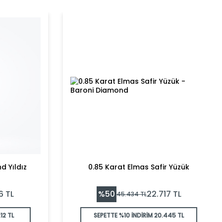
d Yıldız
0.85 Karat Elmas Safir Yüzük
%
50
6
TL
22.717
TL
45.434
TL
12 TL
SEPETTE %10 İNDİRİM
20.445 TL