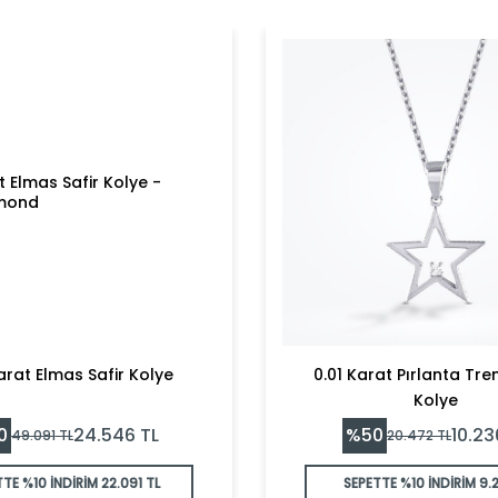
arat Elmas Safir Kolye
0.01 Karat Pırlanta Tren
Kolye
0
%
50
24.546
TL
10.23
49.091
TL
20.472
TL
TTE %10 İNDİRİM
22.091 TL
SEPETTE %10 İNDİRİM
9.2