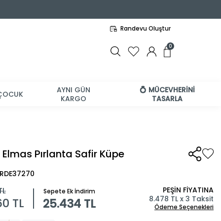
Randevu Oluştur
0
AYNI GÜN
💍 MÜCEVHERİNİ
ÇOCUK
KARGO
TASARLA
 Elmas Pırlanta Safir Küpe
BRDE37270
PEŞİN FİYATINA
TL
Sepete Ek İndirim
8.478 TL x 3 Taksit
60
TL
25.434 TL
Ödeme Seçenekleri