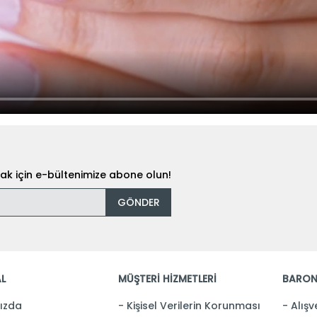
k için e-bültenimize abone olun!
GÖNDER
L
MÜŞTERİ HİZMETLERİ
BARON
ızda
Kişisel Verilerin Korunması
Alışv