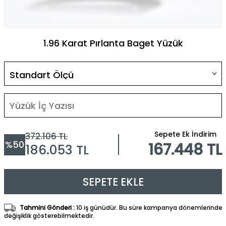
1.96 Karat Pırlanta Baget Yüzük
Sepete Ek İndirim
372.106
TL
%
50
167.448 TL
186.053
TL
SEPETE EKLE
Tahmini Gönderi :
10 iş günüdür. Bu süre kampanya dönemlerinde
değişiklik gösterebilmektedir.