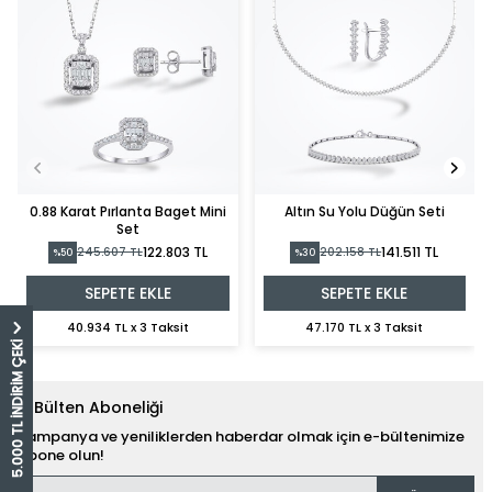
0.88 Karat Pırlanta Baget Mini
Altın Su Yolu Düğün Seti
Set
122.803 TL
141.511 TL
245.607 TL
202.158 TL
%50
%30
SEPETE EKLE
SEPETE EKLE
40.934 TL x 3 Taksit
47.170 TL x 3 Taksit
5.000 TL İNDİRİM ÇEKİ
E-Bülten Aboneliği
Kampanya ve yeniliklerden haberdar olmak için e-bültenimize
abone olun!