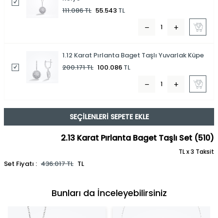
111.086
TL
55.543
TL
1.12 Karat Pırlanta Baget Taşlı Yuvarlak Küpe
200.171
TL
100.086
TL
SEÇILENLERI SEPETE EKLE
2.13 Karat Pırlanta Baget Taşlı Set (510)
TL x 3 Taksit
Set Fiyatı :
436.017
TL
TL
Bunları da İnceleyebilirsiniz