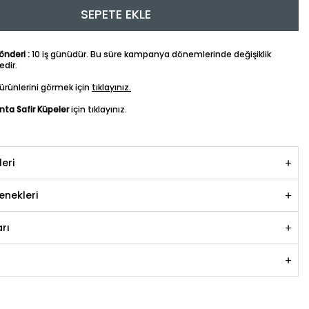
SEPETE EKLE
nderi :
10 iş günüdür. Bu süre kampanya dönemlerinde değişiklik
dir.
ürünlerini görmek için
tıklayınız.
anta Safir Küpeler
için tıklayınız.
leri
nekleri
rı