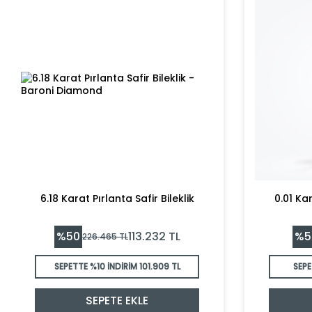
6.18 Karat Pırlanta Safir Bileklik
0.01 Ka
%
50
%
5
113.232
TL
226.465
TL
SEPETTE %10 İNDİRİM
101.909 TL
SEPE
SEPETE EKLE