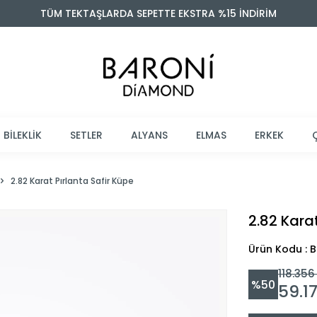
TÜM TEKTAŞLARDA SEPETTE EKSTRA %15 İNDİRİM
BİLEKLİK
SETLER
ALYANS
ELMAS
ERKEK
2.82 Karat Pırlanta Safir Küpe
2.82 Karat
Ürün Kodu : 
118.356
%
50
59.1