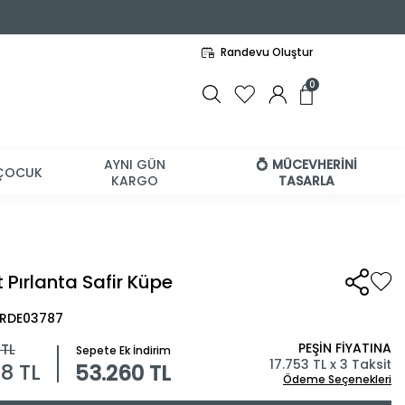
Randevu Oluştur
0
AYNI GÜN
💍 MÜCEVHERİNİ
ÇOCUK
KARGO
TASARLA
 Pırlanta Safir Küpe
BRDE03787
PEŞİN FİYATINA
TL
Sepete Ek İndirim
17.753 TL x 3 Taksit
78
TL
53.260 TL
Ödeme Seçenekleri