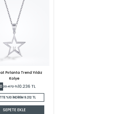
rat Pırlanta Trend Yıldız
Kolye
0
10.236
TL
20.472
TL
TTE %10 İNDİRİM
9.212 TL
SEPETE EKLE