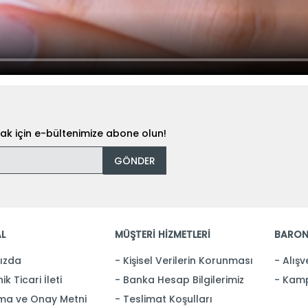
k için e-bültenimize abone olun!
GÖNDER
L
MÜŞTERİ HİZMETLERİ
BARON
ızda
Kişisel Verilerin Korunması
Alışv
ik Ticari İleti
Banka Hesap Bilgilerimiz
Kamp
ma ve Onay Metni
Teslimat Koşulları