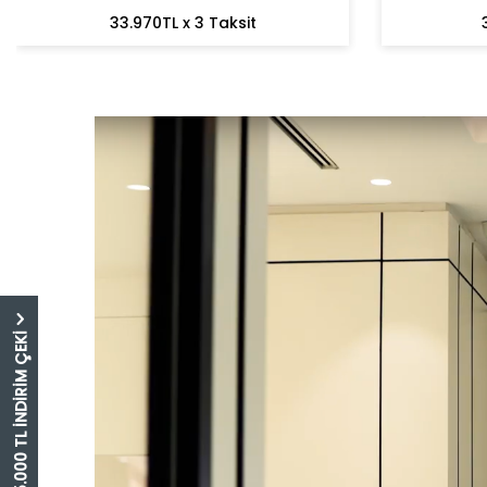
33.970TL x 3 Taksit
5.000 TL İNDİRİM ÇEKİ