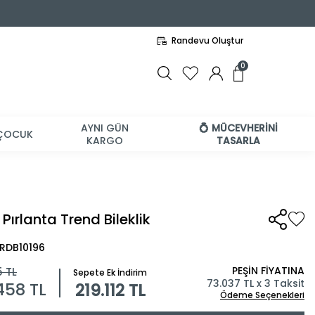
Randevu Oluştur
0
AYNI GÜN
💍 MÜCEVHERİNİ
ÇOCUK
KARGO
TASARLA
 Pırlanta Trend Bileklik
BRDB10196
PEŞİN FİYATINA
5
TL
Sepete Ek İndirim
73.037 TL x 3 Taksit
.458
TL
219.112 TL
Ödeme Seçenekleri