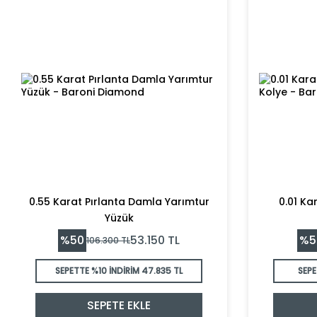
0.55 Karat Pırlanta Damla Yarımtur
0.01 Ka
Yüzük
%
50
%
5
53.150
TL
106.300
TL
SEPETTE %10 İNDİRİM
47.835 TL
SEPE
SEPETE EKLE