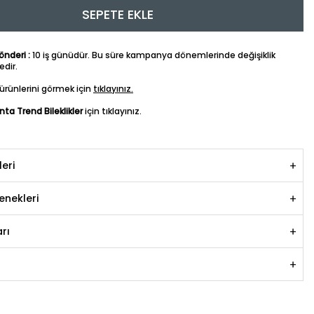
SEPETE EKLE
nderi :
10 iş günüdür. Bu süre kampanya dönemlerinde değişiklik
dir.
ürünlerini görmek için
tıklayınız.
anta Trend Bileklikler
için tıklayınız.
leri
nekleri
rı