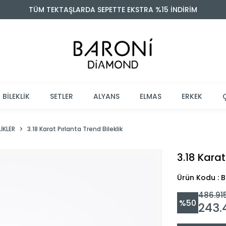
TÜM TEKTAŞLARDA SEPETTE EKSTRA %15 İNDİRİM
BİLEKLİK
SETLER
ALYANS
ELMAS
ERKEK
IKLER
3.18 Karat Pırlanta Trend Bileklik
3.18 Karat
Ürün Kodu : 
486.91
%
50
243