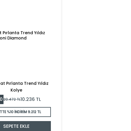
rat Pırlanta Trend Yıldız
Kolye
0
10.236
TL
20.472
TL
TTE %10 İNDİRİM
9.212 TL
SEPETE EKLE