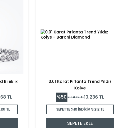
 Bileklik
0.01 Karat Pırlanta Trend Yıldız
Kolye
%
50
768
TL
10.236
TL
20.472
TL
191 TL
SEPETTE %10 İNDİRİM
9.212 TL
SEPETE EKLE