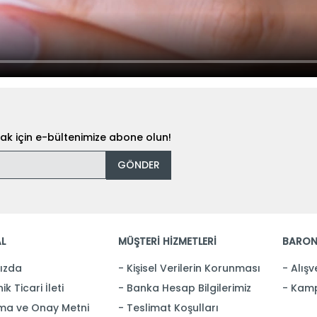
k için e-bültenimize abone olun!
GÖNDER
L
MÜŞTERİ HİZMETLERİ
BARON
ızda
Kişisel Verilerin Korunması
Alışv
ik Ticari İleti
Banka Hesap Bilgilerimiz
Kamp
ma ve Onay Metni
Teslimat Koşulları