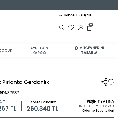
Randevu Oluştur
0
AYNI GÜN
💍 MÜCEVHERİNİ
ÇOCUK
KARGO
TASARLA
t Pırlanta Gerdanlık
 BRDN37937
PEŞİN FİYATINA
4
TL
Sepete Ek İndirim
86.780 TL x 3 Taksit
267
TL
260.340 TL
Ödeme Seçenekleri