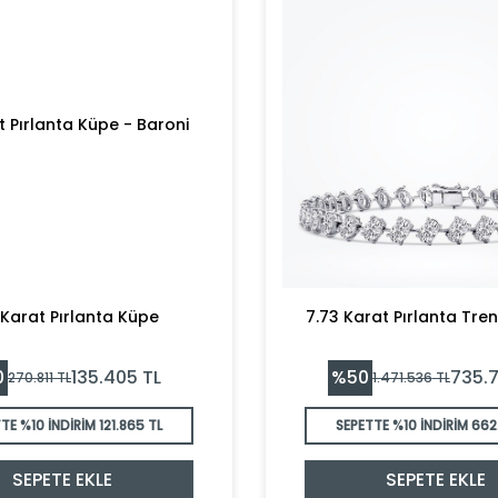
 Karat Pırlanta Küpe
7.73 Karat Pırlanta Trend
0
%
50
135.405
TL
735.
270.811
TL
1.471.536
TL
TE %10 İNDİRİM
121.865 TL
SEPETTE %10 İNDİRİM
662.
SEPETE EKLE
SEPETE EKLE