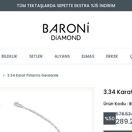
TÜM TEKTAŞLARDA SEPETTE EKSTRA %15 İNDİRİM
BİLEKLİK
SETLER
ALYANS
ELMAS
ERKEK
R
3.34 Karat Pırlanta Gerdanlık
3.34 Kara
Ürün Kodu :
578.53
%
50
289.