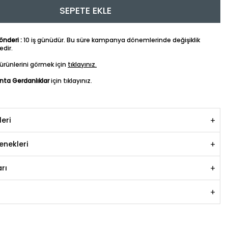
SEPETE EKLE
nderi :
10 iş günüdür. Bu süre kampanya dönemlerinde değişiklik
dir.
ürünlerini görmek için
tıklayınız.
anta Gerdanlıklar
için tıklayınız.
leri
nekleri
rı