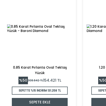
0.85 Karat Pırlanta Oval Tektaş
1.20
Yüzük
%
50
%
5
154.421
TL
308.842
TL
SEPETTE %15 İNDİRİM
131.258 TL
SEPET
SEPETE EKLE