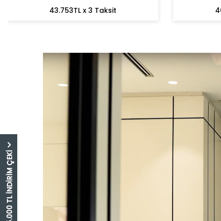
43.753TL x 3 Taksit
4
5.000 TL İNDİRİM ÇEKİ