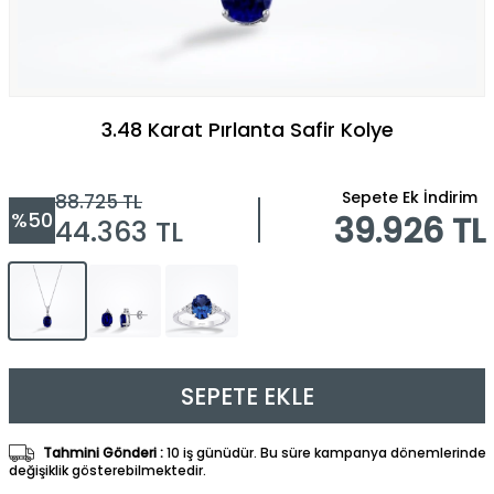
3.48 Karat Pırlanta Safir Kolye
Sepete Ek İndirim
88.725
TL
%
50
39.926 TL
44.363
TL
SEPETE EKLE
Tahmini Gönderi :
10 iş günüdür. Bu süre kampanya dönemlerinde
değişiklik gösterebilmektedir.