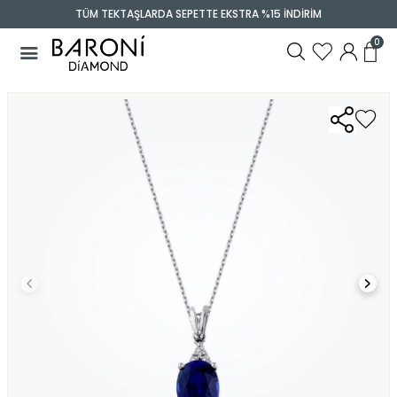
TÜM TEKTAŞLARDA SEPETTE EKSTRA %15 İNDİRİM
0