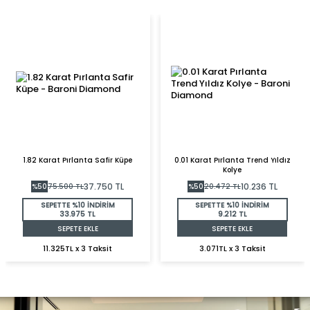
1.82 Karat Pırlanta Safir Küpe
0.01 Karat Pırlanta Trend Yıldız
Kolye
37.750
TL
10.236
TL
%
50
75.500
TL
%
50
20.472
TL
SEPETTE %10 İNDİRİM
SEPETTE %10 İNDİRİM
33.975 TL
9.212 TL
SEPETE EKLE
SEPETE EKLE
11.325TL x 3 Taksit
3.071TL x 3 Taksit