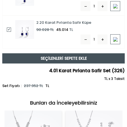
2.20 Karat Pırlanta Safir Küpe
90.028
TL
45.014
TL
SEÇILENLERI SEPETE EKLE
4.01 Karat Pırlanta Safir Set (326)
TL x 3 Taksit
Set Fiyatı :
237.952
TL
TL
Bunları da İnceleyebilirsiniz