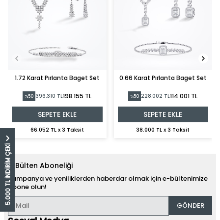
1.72 Karat Pırlanta Baget Set
0.66 Karat Pırlanta Baget Set
198.155 TL
114.001 TL
396.310 TL
228.002 TL
%50
%50
SEPETE EKLE
SEPETE EKLE
66.052 TL x 3 Taksit
38.000 TL x 3 Taksit
5.000 TL İNDİRİM ÇEKİ
E-Bülten Aboneliği
Kampanya ve yeniliklerden haberdar olmak için e-bültenimize
abone olun!
GÖNDER