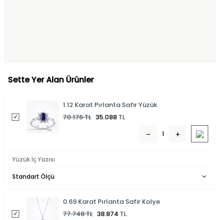
Sette Yer Alan Ürünler
1.12 Karat Pırlanta Safir Yüzük
70.176
TL
35.088
TL
0.69 Karat Pırlanta Safir Kolye
77.748
TL
38.874
TL