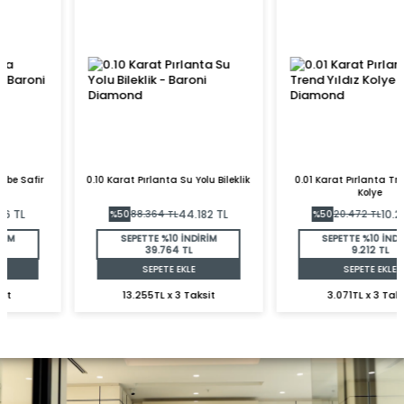
0.10 Karat Pırlanta Su Yolu Bileklik
0.01 Karat Pırlanta Trend Yıldız
Kolye
44.182
TL
10.236
TL
%
50
88.364
TL
%
50
20.472
TL
SEPETTE %10 İNDİRİM
SEPETTE %10 İNDİRİM
39.764 TL
9.212 TL
SEPETE EKLE
SEPETE EKLE
13.255TL x 3 Taksit
3.071TL x 3 Taksit